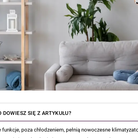
 DOWIESZ SIĘ Z ARTYKUŁU?
e funkcje, poza chłodzeniem, pełnią nowoczesne klimatyzat