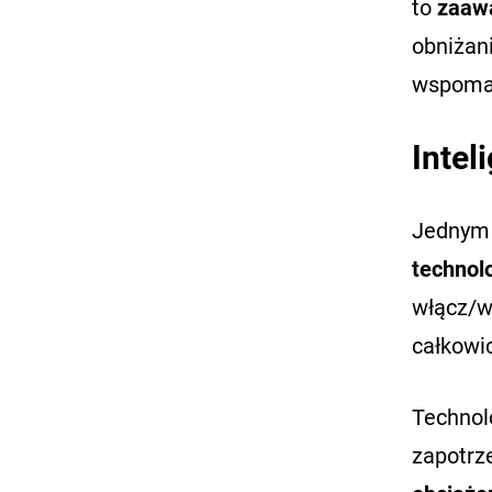
to
zaaw
obniżani
wspomag
Intel
Jednym 
technol
włącz/wy
całkowi
Technol
zapotrz