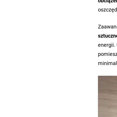
obciąże
oszczęd
Zaawans
sztuczne
energii
pomiesz
minimali