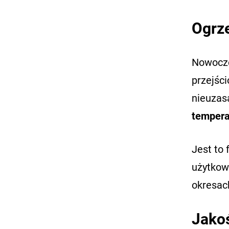
Ogrz
Nowocze
przejśc
nieuzas
tempera
Jest to 
użytkow
okresac
Jakoś