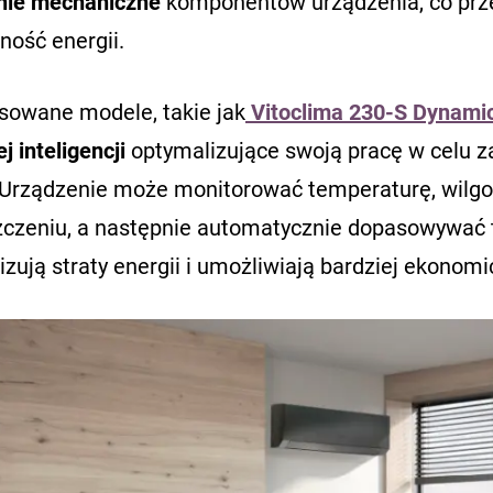
nie mechaniczne
komponentów urządzenia, co prze
ność energii.
owane modele, takie jak
Vitoclima 230-S Dynami
j inteligencji
optymalizujące swoją pracę w celu z
. Urządzenie może monitorować temperaturę, wilg
czeniu, a następnie automatycznie dopasowywać t
zują straty energii i umożliwiają bardziej ekonom