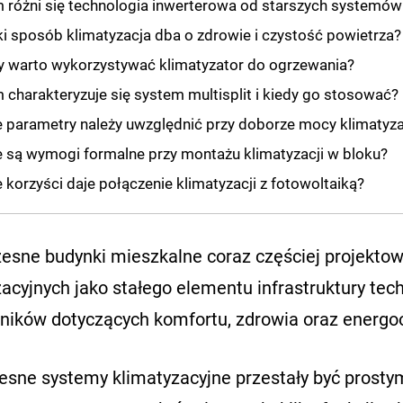
 różni się technologia inwerterowa od starszych systemów
ki sposób klimatyzacja dba o zdrowie i czystość powietrza?
y warto wykorzystywać klimatyzator do ogrzewania?
 charakteryzuje się system multisplit i kiedy go stosować?
e parametry należy uwzględnić przy doborze mocy klimatyz
e są wymogi formalne przy montażu klimatyzacji w bloku?
e korzyści daje połączenie klimatyzacji z fotowoltaiką?
esne budynki mieszkalne coraz częściej projektow
zacyjnych jako stałego elementu infrastruktury te
ników dotyczących komfortu, zdrowia oraz energo
sne systemy klimatyzacyjne przestały być prostym