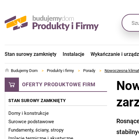
Stan surowy zamknięty
Instalacje
Wykańczanie i urząd
Budujemy Dom
>
Produkty i firmy
>
Porady
>
Nowoczesna klimat
Now
OFERTY PRODUKTOWE FIRM
zar
STAN SUROWY ZAMKNIĘTY
Domy i konstrukcje
Rosnące
Surowce podstawowe
Fundamenty, ściany, stropy
stabiln
Izolacje termiczne i akustyczne