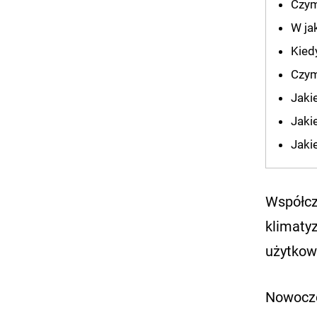
Czym
W ja
Kied
Czym
Jaki
Jaki
Jaki
Współcz
klimaty
użytkow
Nowocze