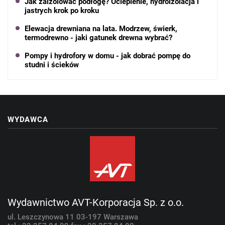
Jak zaizolować podłogę? Ocieplenie, hydroizolacja i
jastrych krok po kroku
Elewacja drewniana na lata. Modrzew, świerk,
termodrewno - jaki gatunek drewna wybrać?
Pompy i hydrofory w domu - jak dobrać pompę do
studni i ścieków
WYDAWCA
Wydawnictwo AVT-Korporacja Sp. z o.o.
ul. Leszczynowa 11
03-197 Warszawa