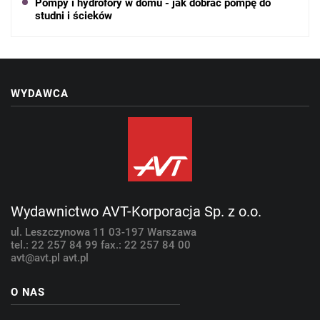
Pompy i hydrofory w domu - jak dobrać pompę do
studni i ścieków
WYDAWCA
Wydawnictwo AVT-Korporacja Sp. z o.o.
ul. Leszczynowa 11
03-197 Warszawa
tel.: 22 257 84 99
fax.: 22 257 84 00
avt@avt.pl
avt.pl
O NAS