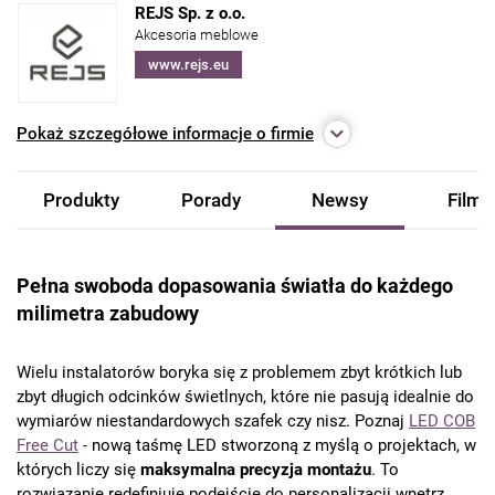
REJS Sp. z o.o.
Akcesoria meblowe
www.rejs.eu
Pokaż
szczegółowe informacje o firmie
Produkty
Porady
Newsy
Filmy
Pełna swoboda dopasowania światła do każdego
milimetra zabudowy
Wielu instalatorów boryka się z problemem zbyt krótkich lub
zbyt długich odcinków świetlnych, które nie pasują idealnie do
wymiarów niestandardowych szafek czy nisz. Poznaj
LED COB
Free Cut
- nową taśmę LED stworzoną z myślą o projektach, w
których liczy się
maksymalna precyzja montażu
. To
rozwiązanie redefiniuje podejście do personalizacji wnętrz.