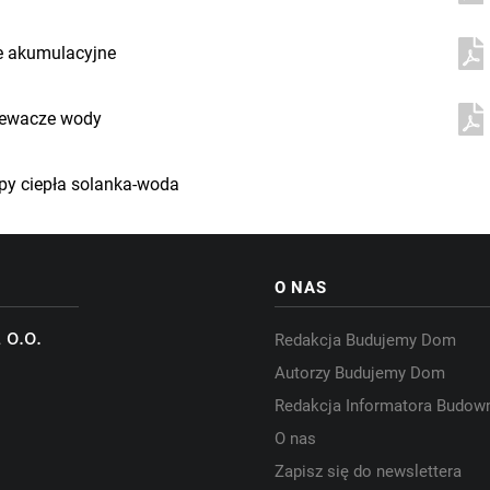
e akumulacyjne
ewacze wody
y ciepła solanka-woda
O NAS
 o.o.
Redakcja Budujemy Dom
Autorzy Budujemy Dom
Redakcja Informatora Budow
O nas
Zapisz się do newslettera