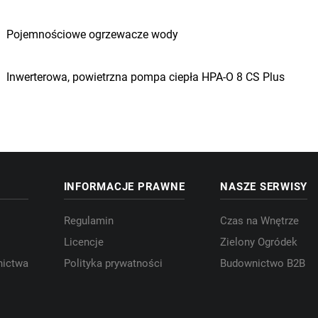
Pojemnościowe ogrzewacze wody
Inwerterowa, powietrzna pompa ciepła HPA-O 8 CS Plus
INFORMACJE PRAWNE
NASZE SERWISY
Regulamin
Czas na Wnętrze
Licencje
Zielony Ogródek
nictwa
Polityka prywatności
Budownictwo B2B