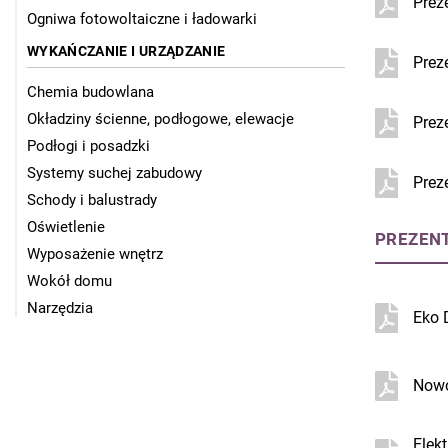
Prez
Ogniwa fotowoltaiczne i ładowarki
WYKAŃCZANIE I URZĄDZANIE
Prez
Chemia budowlana
Okładziny ścienne, podłogowe, elewacje
Prez
Podłogi i posadzki
Systemy suchej zabudowy
Prez
Schody i balustrady
Oświetlenie
PREZEN
Wyposażenie wnętrz
Wokół domu
Narzędzia
Eko 
Nowo
Elek