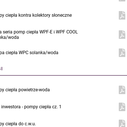
y ciepła kontra kolektory słoneczne
 seria pomp ciepła WPF-E i WPF COOL
nka/woda
a ciepła WPC solanka/woda
I
y ciepła powietrze-woda
 inwestora - pompy ciepła cz. 1
y ciepła do c.w.u.