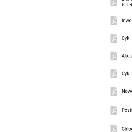
ELTR
Inwe
Cykl
Akcja
Cykl
Nowo
Post
Chło