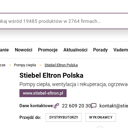
zanie
Nowości
Promocje
Aktualności
Porady
Vadem
wcze
>
Pompy ciepła
>
Stiebel Eltron Polska
Stiebel Eltron Polska
Pompy ciepła, wentylacja i rekuperacja, ogrze
www.stiebel-eltron.pl
22 609 20 30
kontakt@stieb
Dane kontaktowe:
Przejdź do:
DYSTRYBUTORZY
WYKONAWCY