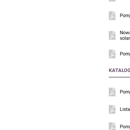
Pomp
Nowa
sola
Pomp
KATALOG
Pomp
Lista
Pomp