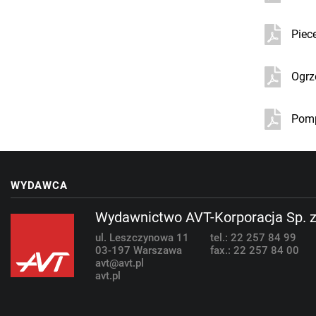
Piec
Ogrz
Pomp
WYDAWCA
Wydawnictwo AVT-Korporacja Sp. z
ul. Leszczynowa 11
tel.: 22 257 84 99
03-197 Warszawa
fax.: 22 257 84 00
avt@avt.pl
avt.pl