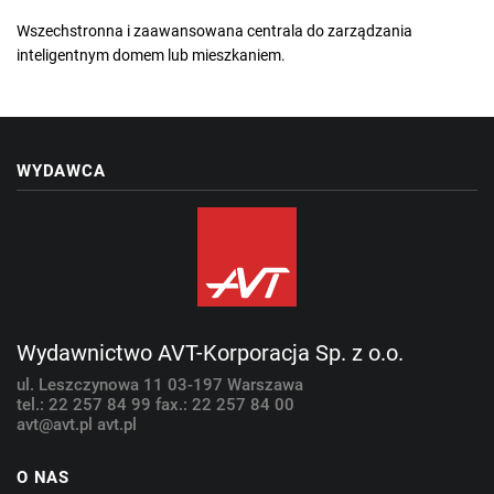
Wszechstronna i zaawansowana centrala do zarządzania
inteligentnym domem lub mieszkaniem.
WYDAWCA
Wydawnictwo AVT-Korporacja Sp. z o.o.
ul. Leszczynowa 11
03-197 Warszawa
tel.: 22 257 84 99
fax.: 22 257 84 00
avt@avt.pl
avt.pl
O NAS