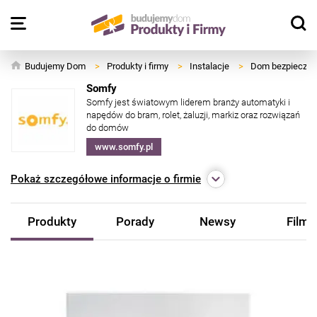
Budujemy Dom
>
Produkty i firmy
>
Instalacje
>
Dom bezpieczny i
Somfy
Somfy jest światowym liderem branży automatyki i
napędów do bram, rolet, żaluzji, markiz oraz rozwiązań
do domów
www.somfy.pl
Pokaż
szczegółowe informacje o firmie
Produkty
Porady
Newsy
Filmy