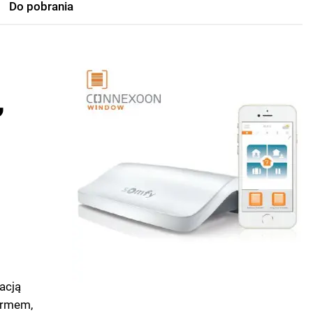
Do pobrania
,
acją
armem,