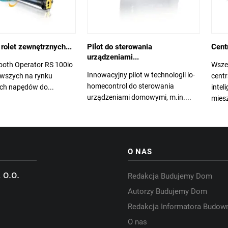
rolet zewnętrznych...
Pilot do sterowania
Cent
urządzeniami...
oth Operator RS 100io
Wsze
Innowacyjny pilot w technologii io-
erwszych na rynku
centr
homecontrol do sterowania
ych napędów do...
inte
urządzeniami domowymi, m.in....
mies
O NAS
 o.o.
Redakcja Budujemy Dom
Autorzy Budujemy Dom
Redakcja Informatora Budow
O nas