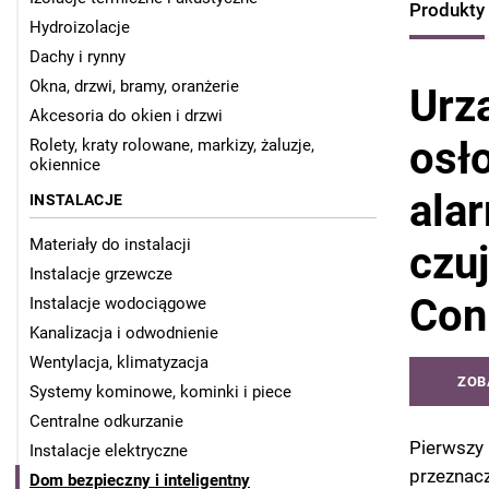
Produkty
Hydroizolacje
Dachy i rynny
Okna, drzwi, bramy, oranżerie
Urz
Akcesoria do okien i drzwi
osł
Rolety, kraty rolowane, markizy, żaluzje,
okiennice
ala
INSTALACJE
Materiały do instalacji
czu
Instalacje grzewcze
Con
Instalacje wodociągowe
Kanalizacja i odwodnienie
Wentylacja, klimatyzacja
ZOB
Systemy kominowe, kominki i piece
Centralne odkurzanie
Pierwszy 
Instalacje elektryczne
przeznac
Dom bezpieczny i inteligentny