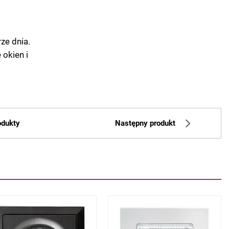
ze dnia.
 okien i
odukty
Następny produkt