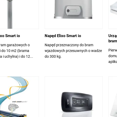
xo Smart io
Napęd Elixo Smart io
Urzą
bram
ram garażowych o
Napęd przeznaczony do bram
Pierw
i do 10 m2 (brama
wjazdowych przesuwnych o wadze
domu
i uchylna) i do 12...
do 300 kg.
aplik