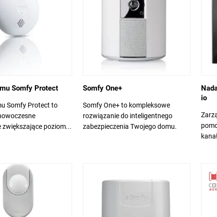
ymu Somfy Protect
Somfy One+
Nada
io
u Somfy Protect to
Somfy One+ to kompleksowe
Zarz
i nowoczesne
rozwiązanie do inteligentnego
pomo
 zwiększające poziom...
zabezpieczenia Twojego domu.
kanał