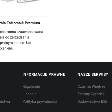
rala TaHoma® Premium
chstronna i zaawansowana
ala do zarządzania
ligentnym domem lub
zkaniem.
INFORMACJE PRAWNE
NASZE SERWISY
Regulamin
Czas na Wnętrze
Licencje
Zielony Ogródek
nictwa
Polityka prywatności
Budownictwo B2B