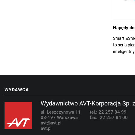
Napędy do 
Smart &Smo
to seria pi
inteligentn
WYDAWCA
Wydawnictwo AVT-Korporacja Sp. z
ul. Leszczynowa 11
tel.: 22 257 84 99
03-197 Warszawa
fax.: 22 257 84 00
avt@avt.pl
avt.pl