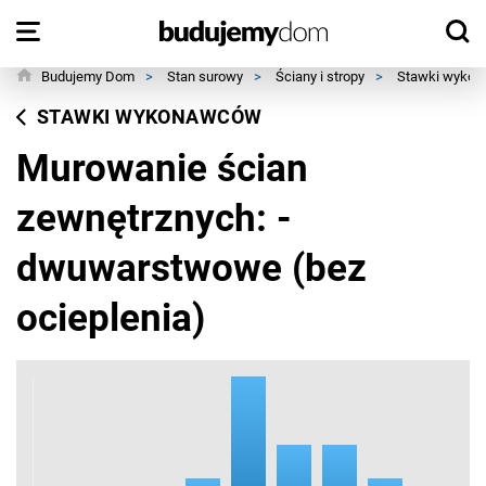
Budujemy Dom
>
Stan surowy
>
Ściany i stropy
>
Stawki wyko
STAWKI WYKONAWCÓW
Murowanie ścian
zewnętrznych: -
dwuwarstwowe (bez
ocieplenia)