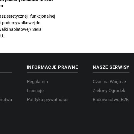
cm
sz estetycznej i funkcjonalnej
ki podumywalkowej do
alki nablatowej? Seria
U...
INFORMACJE PRAWNE
NASZE SERWISY
Regulamin
Czas na Wnętrze
Licencje
Zielony Ogródek
nictwa
Polityka prywatności
Budownictwo B2B