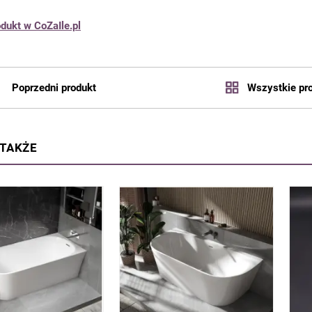
dukt w CoZaIle.pl
Poprzedni produkt
Wszystkie pr
 TAKŻE