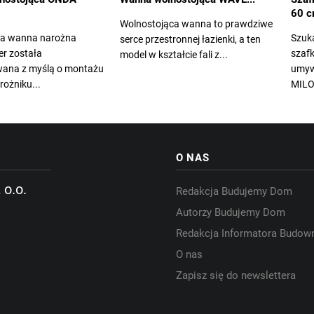
60 
Wolnostojąca wanna to prawdziwe
a wanna narożna
Szuka
serce przestronnej łazienki, a ten
r została
szaf
model w kształcie fali z...
wana z myślą o montażu
umyw
ożniku...
MILO
O NAS
 o.o.
Redakcja Budujemy Dom
Autorzy Budujemy Dom
Redakcja Informatora Budow
O nas
Zapisz się do newslettera