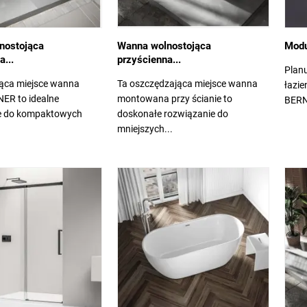
nostojąca
Wanna wolnostojąca
Modu
a...
przyścienna...
Planu
ąca miejsce wanna
Ta oszczędzająca miejsce wanna
łazie
R to idealne
montowana przy ścianie to
BERN
e do kompaktowych
doskonałe rozwiązanie do
mniejszych...