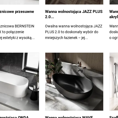
sznicowe przesuwne
Wanna wolnostojąca JAZZ PLUS
Wann
2.0...
akry
sznicowa BERNSTEIN
Owalna wanna wolnostojąca JAZZ
Wann
 to połączenie
PLUS 2.0 to doskonały wybór do
dosko
 estetyki z wysoką...
mniejszych łazienek – jej...
o og
nostojąca ONDA
Wanna wolnostojąca WAVE...
Szaf