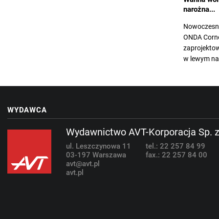
narożna...
Nowoczesn
ONDA Corne
zaprojekto
w lewym nar
WYDAWCA
Wydawnictwo AVT-Korporacja Sp. z
ul. Leszczynowa 11
tel.: 22 257 84 99
03-197 Warszawa
fax.: 22 257 84 00
avt@avt.pl
avt.pl