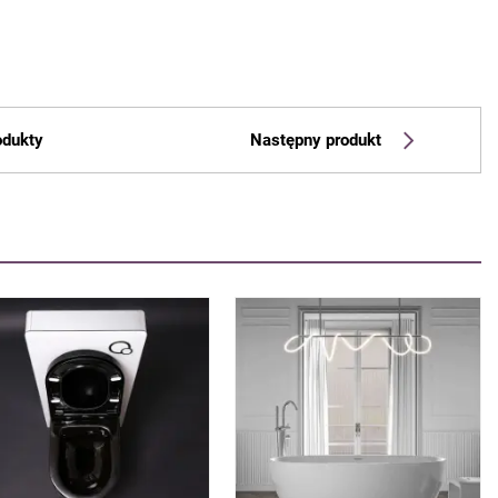
odukty
Następny produkt