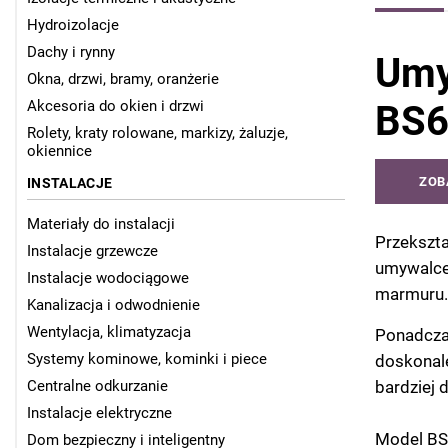
Hydroizolacje
Dachy i rynny
Umy
Okna, drzwi, bramy, oranżerie
Akcesoria do okien i drzwi
BS6
Rolety, kraty rolowane, markizy, żaluzje,
okiennice
ZOB
INSTALACJE
Materiały do instalacji
Przekszta
Instalacje grzewcze
umywalce
Instalacje wodociągowe
marmuru.
Kanalizacja i odwodnienie
Wentylacja, klimatyzacja
Ponadcza
Systemy kominowe, kominki i piece
doskonale
Centralne odkurzanie
bardziej 
Instalacje elektryczne
Model BS6
Dom bezpieczny i inteligentny