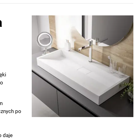
a
ęki
go
em
cznych po
o daje