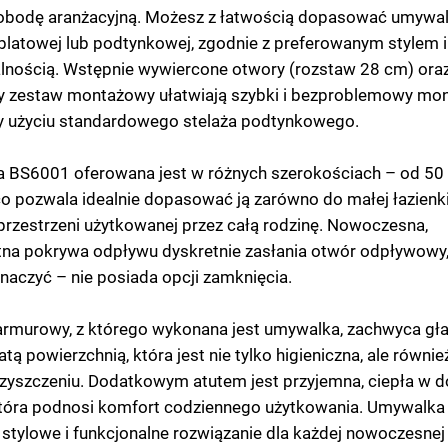
obodę aranżacyjną. Możesz z łatwością dopasować umywa
ablatowej lub podtynkowej, zgodnie z preferowanym stylem i
lnością. Wstępnie wywiercone otwory (rozstaw 28 cm) ora
y zestaw montażowy ułatwiają szybki i bezproblemowy mon
zy użyciu standardowego stelaża podtynkowego.
 BS6001 oferowana jest w różnych szerokościach – od 50
o pozwala idealnie dopasować ją zarówno do małej łazienki,
przestrzeni użytkowanej przez całą rodzinę. Nowoczesna,
na pokrywa odpływu dyskretnie zasłania otwór odpływowy,
naczyć – nie posiada opcji zamknięcia.
rmurowy, z którego wykonana jest umywalka, zachwyca gła
tą powierzchnią, która jest nie tylko higieniczna, ale równi
zyszczeniu. Dodatkowym atutem jest przyjemna, ciepła w d
 która podnosi komfort codziennego użytkowania. Umywalk
, stylowe i funkcjonalne rozwiązanie dla każdej nowoczesnej 