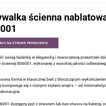
walka ścienna nablatow
001
ACZ NA STRONIE PRODUCENTA
łć swoją łazienkę w elegancką i nowoczesną przestrzeń dzi
 ściennej BS6001, wykonanej z wysokiej jakości odlewane
sowa forma w klasycznej bieli z błyszczącym wykończeni
 komponuje się z różnymi stylami wnętrz – od minimalisty
dekoracyjne.
001 dostępny jest z otworem lub bez otworu na baterię, c