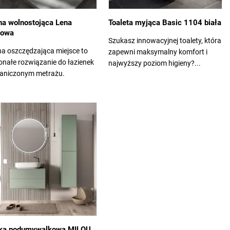
a wolnostojąca Lena
Toaleta myjąca Basic 1104 biała
lowa
Szukasz innowacyjnej toalety, która
a oszczędzająca miejsce to
zapewni maksymalny komfort i
nałe rozwiązanie do łazienek
najwyższy poziom higieny?...
raniczonym metrażu.
ka podumywalkowa MILOU