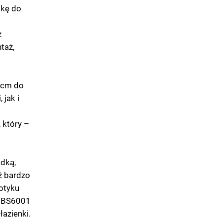
lkę do
z
taż,
 cm do
 jak i
 który –
dką,
eż bardzo
otyku
a BS6001
łazienki.