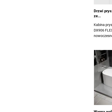
Drzwi pry
ze...
Kabina pry
DX906 FLEX
nowoczesnej
Wanna wol