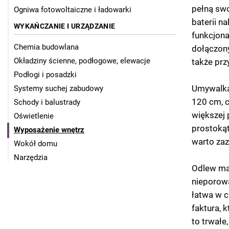
pełną sw
Ogniwa fotowoltaiczne i ładowarki
baterii n
WYKAŃCZANIE I URZĄDZANIE
funkcjona
Chemia budowlana
dołączon
Okładziny ścienne, podłogowe, elewacje
także pr
Podłogi i posadzki
Umywalka
Systemy suchej zabudowy
120 cm, c
Schody i balustrady
większej 
Oświetlenie
prostokąt
Wyposażenie wnętrz
warto zaz
Wokół domu
Narzędzia
Odlew ma
nieporowa
łatwa w c
faktura,
to trwałe