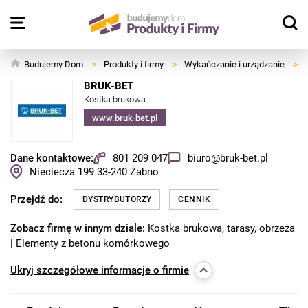
Budujemy Dom
>
Produkty i firmy
>
Wykańczanie i urządzanie
>
BRUK-BET
Kostka brukowa
www.bruk-bet.pl
Dane kontaktowe:
801 209 047
biuro@bruk-bet.pl
Nieciecza 199
33-240
Żabno
Przejdź do:
DYSTRYBUTORZY
CENNIK
Zobacz firmę w innym dziale:
Kostka brukowa, tarasy, obrzeża
Elementy z betonu komórkowego
Ukryj
szczegółowe informacje o firmie