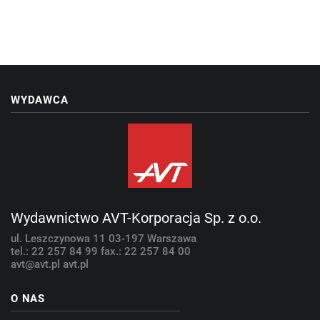
WYDAWCA
Wydawnictwo AVT-Korporacja Sp. z o.o.
ul. Leszczynowa 11
03-197 Warszawa
tel.: 22 257 84 99
fax.: 22 257 84 00
avt@avt.pl
avt.pl
O NAS