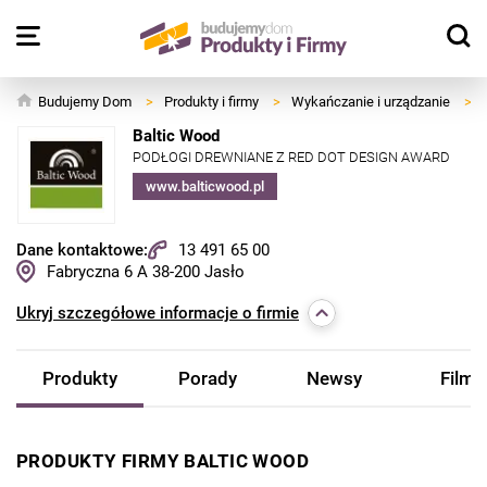
Budujemy Dom
>
Produkty i firmy
>
Wykańczanie i urządzanie
>
Baltic Wood
PODŁOGI DREWNIANE Z RED DOT DESIGN AWARD
www.balticwood.pl
Dane kontaktowe:
13 491 65 00
Fabryczna 6 A
38-200
Jasło
Ukryj
szczegółowe informacje o firmie
Produkty
Porady
Newsy
Filmy
PRODUKTY FIRMY BALTIC WOOD