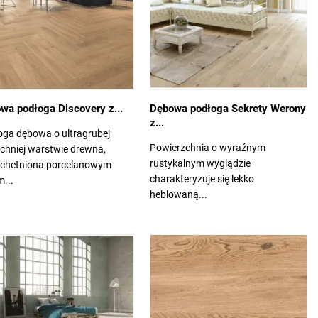
wa podłoga Discovery z...
Dębowa podłoga Sekrety Werony
z...
oga dębowa o ultragrubej
Powierzchnia o wyraźnym
chniej warstwie drewna,
rustykalnym wyglądzie
achetniona porcelanowym
charakteryzuje się lekko
m...
heblowaną...