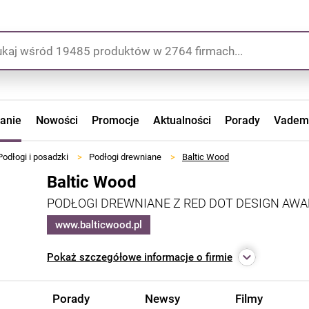
zanie
Nowości
Promocje
Aktualności
Porady
Vadem
Podłogi i posadzki
>
Podłogi drewniane
>
Baltic Wood
Baltic Wood
PODŁOGI DREWNIANE Z RED DOT DESIGN AW
www.balticwood.pl
Pokaż
szczegółowe informacje o firmie
Porady
Newsy
Filmy