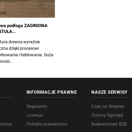
wa podłoga ZAGINIONA
TUŁA...
ktura drewna wyraźnie
zna dzięki procesowi
otkowania i heblowania. Duża
ność...
INFORMACJE PRAWNE
NASZE SERWISY
Regulamin
Czas na Wnętrze
Licencje
Zielony Ogródek
nictwa
Polityka prywatności
Budownictwo B2B