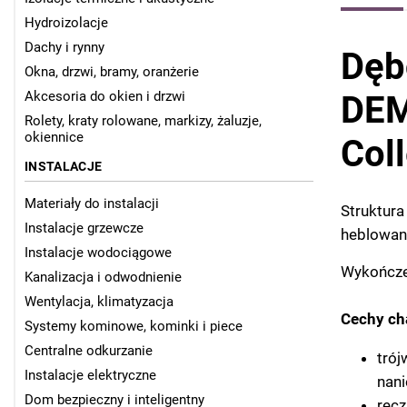
Hydroizolacje
Dachy i rynny
Dęb
Okna, drzwi, bramy, oranżerie
Akcesoria do okien i drzwi
DEM
Rolety, kraty rolowane, markizy, żaluzje,
okiennice
Col
INSTALACJE
Materiały do instalacji
Struktura
Instalacje grzewcze
heblowan
Instalacje wodociągowe
Wykończen
Kanalizacja i odwodnienie
Wentylacja, klimatyzacja
Cechy cha
Systemy kominowe, kominki i piece
Centralne odkurzanie
trój
Instalacje elektryczne
nani
Dom bezpieczny i inteligentny
ręcz