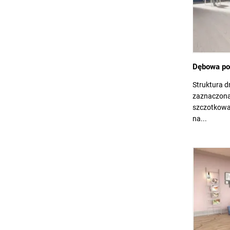
Dębowa po
Struktura d
zaznaczona
szczotkowan
na...