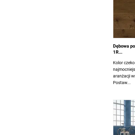
Dębowa po
1R...
Kolor czeko
najmocniej
aranżacji w
Postaw...