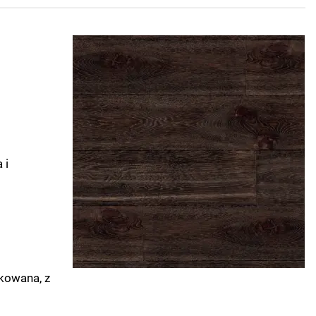
 i
kowana, z