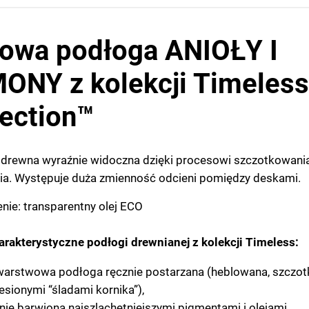
owa podłoga ANIOŁY I
ONY z kolekcji Timeless
lection™
 drewna wyraźnie widoczna dzięki procesowi szczotkowania
ia. Występuje duża zmienność odcieni pomiędzy deskami.
ie: transparentny olej ECO
rakterystyczne podłogi drewnianej z kolekcji Timeless:
warstwowa podłoga ręcznie postarzana (heblowana, szczot
esionymi “śladami kornika”),
nie barwiona najszlachetniejszymi pigmentami i olejami,