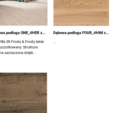
wa podłoga ONE_4HER z...
Dębowa podłoga FOUR_4HIM z...
illa 3R Frosty & Frosty lakier
...
szczotkowany. Struktura
a zaznaczona dzięki...