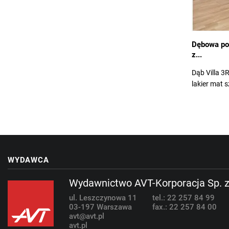
Dębowa p
z...
Dąb Villa 
lakier mat 
WYDAWCA
Wydawnictwo AVT-Korporacja Sp. z
ul. Leszczynowa 11
tel.: 22 257 84 99
03-197 Warszawa
fax.: 22 257 84 00
avt@avt.pl
avt.pl