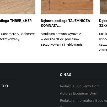
odłoga THREE_4HER
Dębowa podłoga TAJEMNICZA
Dębo
KOMNATA...
SZKA
3R Cashmere & Cashmere
Struktura drewna wyraźnie
Stru
szczotkowany.
widoczna dzięki procesowi
widoc
szczotkowania i heblowania.
szcz
zmien
O NAS
 o.o.
Redakcja Budujemy Dom
Autorzy Budujemy Dom
Redakcja Informatora Budow