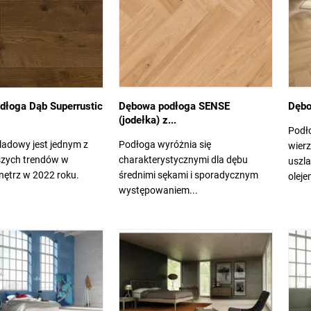
dłoga Dąb Superrustic
Dębowa podłoga SENSE
Dębo
(jodełka) z...
Podł
ladowy jest jednym z
Podłoga wyróżnia się
wierz
szych trendów w
charakterystycznymi dla dębu
uszl
nętrz w 2022 roku.
średnimi sękami i sporadycznym
oleje
występowaniem...