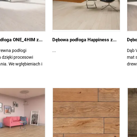
dłoga ONE_4HIM z...
Dębowa podłoga Happiness z...
Dębo
rewna podłogi
...
Dąb V
 dzięki procesowi
mat 
ia. We wgłębieniach i
drewn