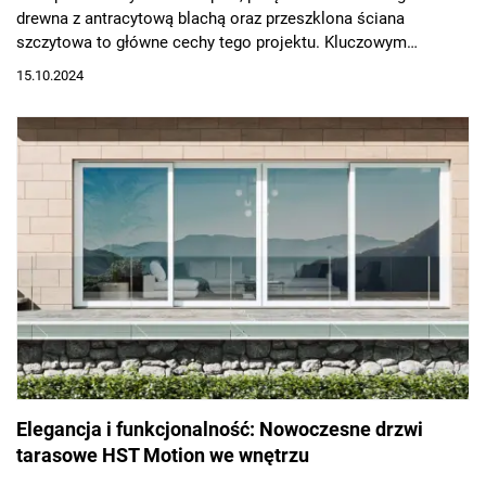
drewna z antracytową blachą oraz przeszklona ściana
szczytowa to główne cechy tego projektu. Kluczowym
elementem jest imponujące przeszklenie, które nie tylko
15.10.2024
zapewnia wyjątkowy widok na taras i okoliczne pagórki, ale
także wprowadza do wnętrz mnóstwo naturalnego światła. Za
realizację tej ściany odpowiadały produkty renomowanych
marek OKNOPLAST i ALUHAUS.
Elegancja i funkcjonalność: Nowoczesne drzwi
tarasowe HST Motion we wnętrzu