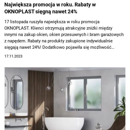
Największa promocja w roku. Rabaty w
OKNOPLAST sięgną nawet 24%
17 listopada ruszyła największa w roku promocja
OKNOPLAST. Klienci otrzymują atrakcyjne zniżki między
innymi na zakup okien, okien przesuwnych i bram garażowych
z napędem. Rabaty na produkty zakupione indywidualnie
sięgają nawet 24%! Dodatkowo pojawiła się możliwość
zakupu pakietów promocyjnych, dzięki którym zniżka może
17.11.2023
wzrosnąć do 28%. Im więcej klient kupi, tym wyższy otrzyma
rabat. Promocja trwa do 22 grudnia 2023 roku.