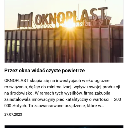
Przez okna widać czyste powietrze
OKNOPLAST skupia się na inwestycjach w ekologiczne
rozwiązania, dążąc do minimalizacji wpływu swojej produkcji
na środowisko. W ramach tych wysiłków, firma zakupiła i
zainstalowała innowacyjny piec katalityczny o wartości 1 200
000 złotych. To zaawansowane urządzenie, które w
temperaturze 400°C spala lotne związki organiczne, redukując
27.07.2023
o imponujące 95% emisję zanieczyszczeń do atmosfery.