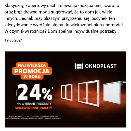
Klasyczny, kopertowy dach i elewacja łącząca biel, szarość
oraz brąz drewna mogą sugerować, że to dom jak wiele
innych. Jednak przy bliższym przyjrzeniu się, budynek ten
zdecydowanie wyróżnia się na tle większości nieruchomości.
W czym tkwi różnica? Dom spełnia indywidualne potrzeby
inwestorów, kładąc nacisk na komfort. Znajduje się w nim
19.06.2024
osobne skrzydło ze strefą relaksu oraz wielkoformatowe
przeszklenia od OKNOPLAST, zastępujące tradycyjne ściany.