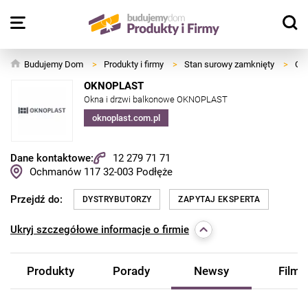
Budujemy Dom
>
Produkty i firmy
>
Stan surowy zamknięty
>
Okn
OKNOPLAST
Okna i drzwi balkonowe OKNOPLAST
oknoplast.com.pl
Dane kontaktowe:
12 279 71 71
Ochmanów 117
32-003
Podłęże
Przejdź do:
DYSTRYBUTORZY
ZAPYTAJ EKSPERTA
Ukryj
szczegółowe informacje o firmie
Produkty
Porady
Newsy
Filmy