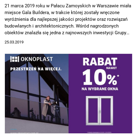
21 marca 2019 roku w Pałacu Zamoyskich w Warszawie miała
miejsce Gala Buildera, w trakcie której zostały wręczone
wyróżnienia dla najlepszej jakości projektów oraz rozwiązań
budowlanych i architektonicznych. Wśród nagrodzonych
obiektów znalazła się jedna z najnowszych inwestycji Grupy
OKNOPLAST - nowoczesny biurowiec firmy. Inspiracją dla
25.03.2019
projektu budynku była działalność producenta związana z
produkcją systemów okiennych i szkleń.