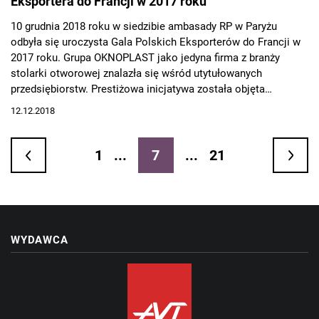
Eksportera do Francji w 2017 roku
10 grudnia 2018 roku w siedzibie ambasady RP w Paryżu
odbyła się uroczysta Gala Polskich Eksporterów do Francji w
2017 roku. Grupa OKNOPLAST jako jedyna firma z branży
stolarki otworowej znalazła się wśród utytułowanych
przedsiębiorstw. Prestiżowa inicjatywa została objęta
patronatem Ministra Spraw Zagranicznych oraz Minister
12.12.2018
Przedsiębiorczości i Technologii.
1
...
7
...
21
WYDAWCA