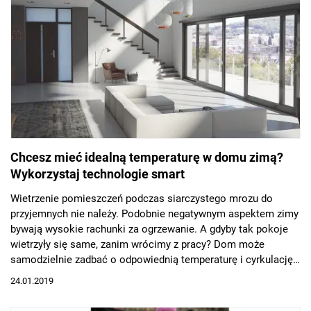
Chcesz mieć idealną temperaturę w domu zimą?
Wykorzystaj technologie smart
Wietrzenie pomieszczeń podczas siarczystego mrozu do
przyjemnych nie należy. Podobnie negatywnym aspektem zimy
bywają wysokie rachunki za ogrzewanie. A gdyby tak pokoje
wietrzyły się same, zanim wrócimy z pracy? Dom może
samodzielnie zadbać o odpowiednią temperaturę i cyrkulację
powietrza, wystarczy wyposażyć go w system inteligentnego
24.01.2019
sterowania oknami, drzwiami i roletami. Właśnie takie
rozwiązanie powstało w ostatnim czasie nad Wisłą.