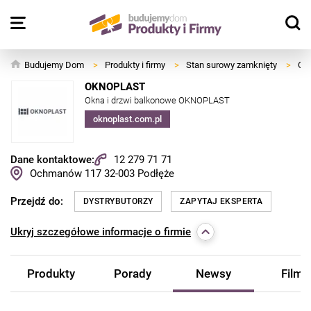
Budujemy Dom
>
Produkty i firmy
>
Stan surowy zamknięty
>
Okn
OKNOPLAST
Okna i drzwi balkonowe OKNOPLAST
oknoplast.com.pl
Dane kontaktowe:
12 279 71 71
Ochmanów 117
32-003
Podłęże
Przejdź do:
DYSTRYBUTORZY
ZAPYTAJ EKSPERTA
Ukryj
szczegółowe informacje o firmie
Produkty
Porady
Newsy
Filmy