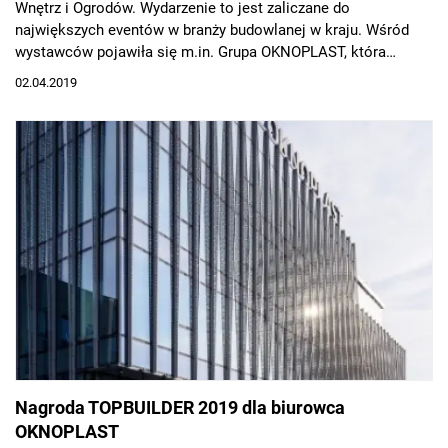
Wnętrz i Ogrodów. Wydarzenie to jest zaliczane do
największych eventów w branży budowlanej w kraju. Wśród
wystawców pojawiła się m.in. Grupa OKNOPLAST, która
otrzymała nagrodę za okno LUNAR oraz wyróżnienie za model
02.04.2019
Winergetic Premium Passive. Tydzień wcześniej firma
pokazała się również na targach Bud-Gryf&Home 2019 w
Szczecinie, gdzie zajęła 1. miejsce w konkursie na aranżację
stoiska.
Nagroda TOPBUILDER 2019 dla biurowca
OKNOPLAST