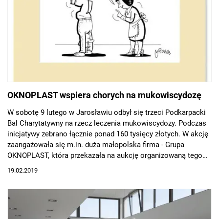
OKNOPLAST wspiera chorych na mukowiscydozę
W sobotę 9 lutego w Jarosławiu odbył się trzeci Podkarpacki
Bal Charytatywny na rzecz leczenia mukowiscydozy. Podczas
inicjatywy zebrano łącznie ponad 160 tysięcy złotych. W akcję
zaangażowała się m.in. duża małopolska firma - Grupa
OKNOPLAST, która przekazała na aukcję organizowaną tego
wieczoru oryginalny rysunek Andrzeja Mleczki pt. "Kawa".
19.02.2019