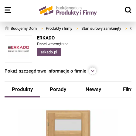
Budujemy Dom
>
Produkty i firmy
>
Stan surowy zamknięty
>
Okn
ERKADO
Drzwi wewnętrzne
erkado.pl
Pokaż
szczegółowe informacje o firmie
Produkty
Porady
Newsy
Filmy