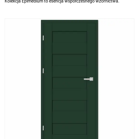
Kolekcja Epimedium to esencja współczesnego wzornictwa.