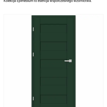
Kolekcja Epimedium to esencja współczesnego wzornictwa.