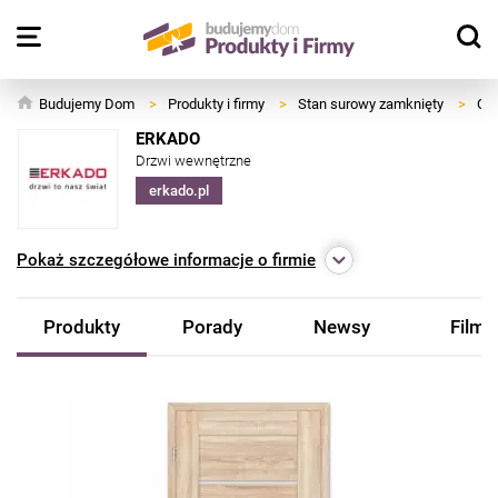
Budujemy Dom
>
Produkty i firmy
>
Stan surowy zamknięty
>
Okn
ERKADO
Drzwi wewnętrzne
erkado.pl
Pokaż
szczegółowe informacje o firmie
Produkty
Porady
Newsy
Filmy