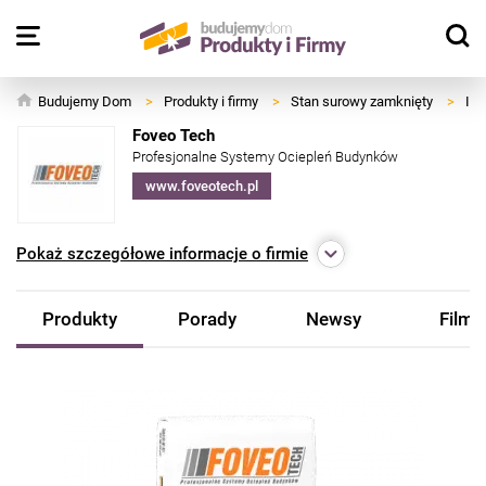
Budujemy Dom
>
Produkty i firmy
>
Stan surowy zamknięty
>
Izo
Foveo Tech
Profesjonalne Systemy Ociepleń Budynków
www.foveotech.pl
Pokaż
szczegółowe informacje o firmie
Produkty
Porady
Newsy
Filmy