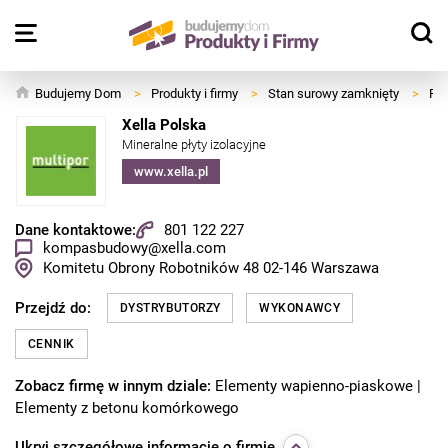
Budujemy Dom
>
Produkty i firmy
>
Stan surowy zamknięty
>
Fun
Xella Polska
Mineralne płyty izolacyjne
www.xella.pl
Dane kontaktowe:
801 122 227
kompasbudowy@xella.com
Komitetu Obrony Robotników 48
02-146
Warszawa
Przejdź do:
DYSTRYBUTORZY
WYKONAWCY
CENNIK
Zobacz firmę w innym dziale:
Elementy wapienno-piaskowe
Elementy z betonu komórkowego
Ukryj
szczegółowe informacje o firmie