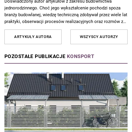
Doświadczony autor artykułów z zakresu budownictwa
jednorodzinnego. Choć jego wykształcenie pochodzi spoza
branży budowlanej, wiedzę techniczną zdobywał przez wiele lat
praktyki, obserwacji procesów realizacyjnych oraz rozmów z
wykonawcami i projektantami. Pasjonuje się nowoczesnymi
technologiami budowlanymi, innowacyjnymi materiałami oraz
ARTYKUŁY AUTORA
WSZYSCY AUTORZY
praktycznymi rozwiązaniami stosowanymi na placu budowy. W
swoich tekstach łączy świeże, niezależne spojrzenie z rzetelną
analizą techniczną i przystępnym językiem, tworząc treści
POZOSTAŁE PUBLIKACJE
KONSPORT
zrozumiałe zarówno dla inwestorów indywidualnych, jak i
profesjonalistów z branży.