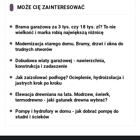
MOŻE CIĘ ZAINTERESOWAĆ
Brama garażowa za 3 tys. czy 18 tys. zł? To nie
wielkość i marka robią największą różnicę
Modernizacja starego domu. Bramy, drzwi i okna do
trudnych otworów
Dobudowa wiaty garażowej - nawierzchnia,
konstrukcja i zadaszenie
Jak zaizolować podłogę? Ocieplenie, hydroizolacja i
jastrych krok po kroku
Elewacja drewniana na lata. Modrzew, świerk,
termodrewno - jaki gatunek drewna wybrać?
Pompy i hydrofory w domu - jak dobrać pompę do
studni i ścieków