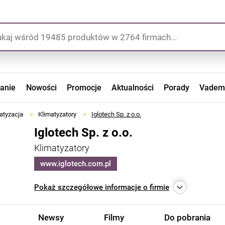
zanie
Nowości
Promocje
Aktualności
Porady
Vadem
atyzacja
>
Klimatyzatory
>
Iglotech Sp. z o.o.
Iglotech Sp. z o.o.
Klimatyzatory
www.iglotech.com.pl
Pokaż
szczegółowe informacje o firmie
Newsy
Filmy
Do pobrania