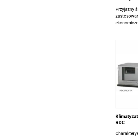
Przyjazny ś
zastosowan
ekonomiczny
Klimatyzat
RDC
Charakteryst