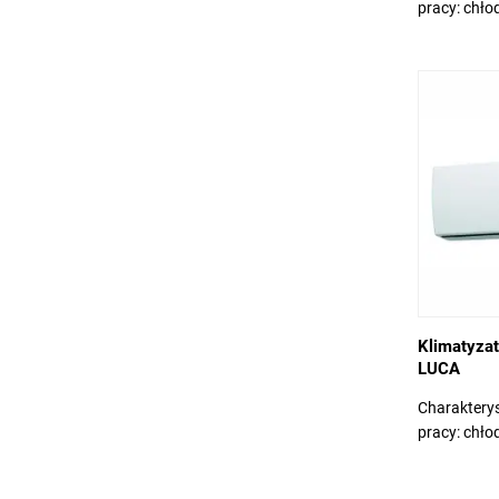
pracy: chłod
Klimatyzat
LUCA
Charakteryst
pracy: chłod