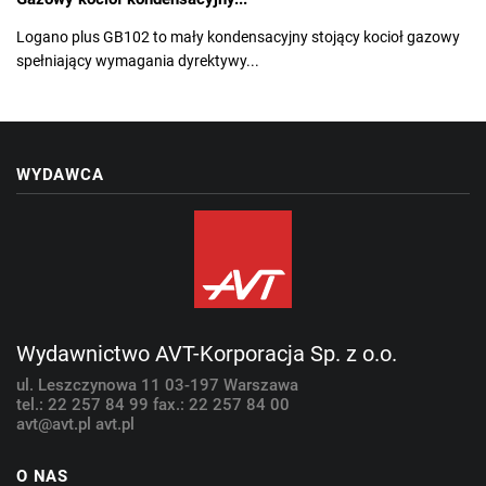
Logano plus GB102 to mały kondensacyjny stojący kocioł gazowy
spełniający wymagania dyrektywy...
WYDAWCA
Wydawnictwo AVT-Korporacja Sp. z o.o.
ul. Leszczynowa 11
03-197 Warszawa
tel.: 22 257 84 99
fax.: 22 257 84 00
avt@avt.pl
avt.pl
O NAS