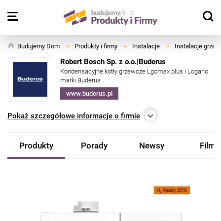
Budujemy Dom
>
Produkty i firmy
>
Instalacje
>
Instalacje grze
Robert Bosch Sp. z o.o.|Buderus
Kondensacyjne kotły grzewcze Lgomax plus i Logano
marki Buderus
www.buderus.pl
Pokaż
szczegółowe informacje o firmie
Produkty
Porady
Newsy
Filmy