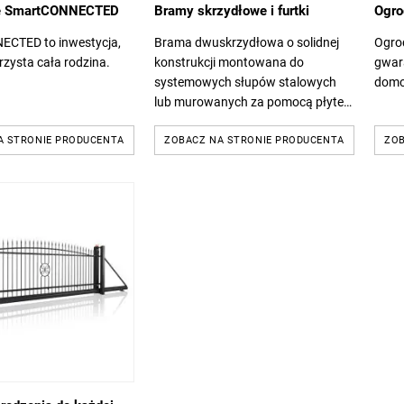
ie SmartCONNECTED
Bramy skrzydłowe i furtki
Ogro
CTED to inwestycja,
Brama dwuskrzydłowa o solidnej
Ogro
orzysta cała rodzina.
konstrukcji montowana do
gwar
systemowych słupów stalowych
domo
lub murowanych za pomocą płytek
montażowych.
A STRONIE PRODUCENTA
ZOBACZ NA STRONIE PRODUCENTA
ZOB