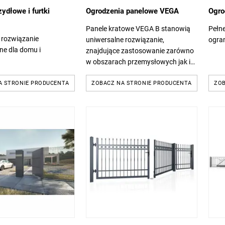
ydłowe i furtki
Ogrodzenia panelowe VEGA
Ogro
Panele kratowe VEGA B stanowią
Pełn
rozwiązanie
uniwersalne rozwiązanie,
ogran
ne dla domu i
znajdujące zastosowanie zarówno
w obszarach przemysłowych jak i
prywatnych.
A STRONIE PRODUCENTA
ZOBACZ NA STRONIE PRODUCENTA
ZOB