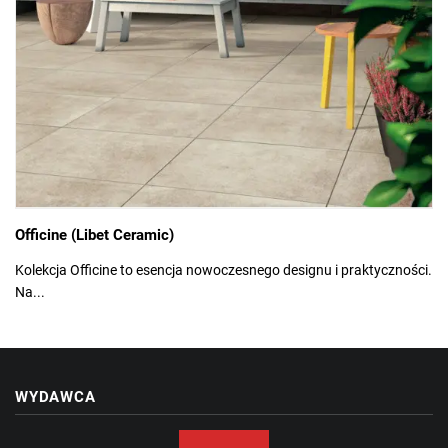
Officine (Libet Ceramic)
Kolekcja Officine to esencja nowoczesnego designu i praktyczności.
Na...
WYDAWCA