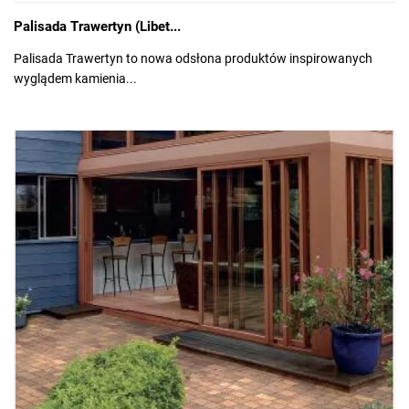
Palisada Trawertyn (Libet...
Palisada Trawertyn to nowa odsłona produktów inspirowanych
wyglądem kamienia...