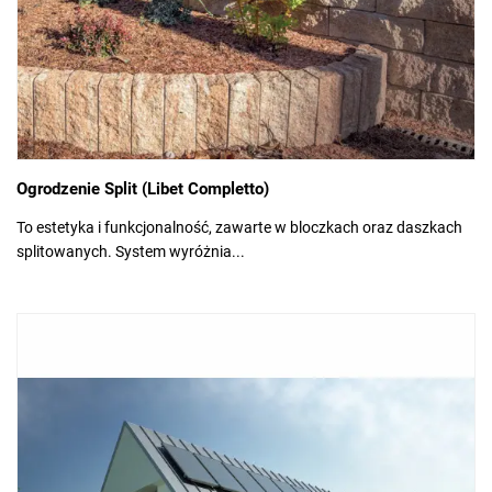
Ogrodzenie Split (Libet Completto)
To estetyka i funkcjonalność, zawarte w bloczkach oraz daszkach
splitowanych. System wyróżnia...