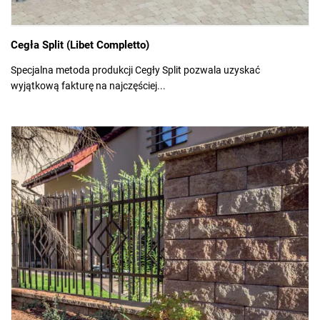
Cegła Split (Libet Completto)
Specjalna metoda produkcji Cegły Split pozwala uzyskać
wyjątkową fakturę na najczęściej...