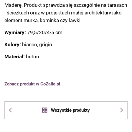
Maderę. Produkt sprawdza się szczególnie na tarasach
i ścieżkach oraz w projektach małej architektury jako
element murka, kominka czy ławki.
Wymiary:
79,5/20/4-5 cm
Kolory:
bianco, grigio
Materiał:
beton
Zobacz produkt w CoZaIle.pl
Wszystkie produkty