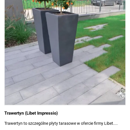
Trawertyn (Libet Impressio)
Trawertyn to szczególne płyty tarasowe w ofercie firmy Libet....