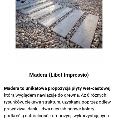
Madera (Libet Impressio)
Madera
to unikatowa propozycja płyty wet-castowej
,
która wyglądem nawiązuje do drewna. Aż 6 różnych
rysunków, ciekawa struktura, uzyskana poprzez odlew
prawdziwej deski i dwa nieszablonowe kolory
podkreślą naturalność kompozycji wykorzystujących