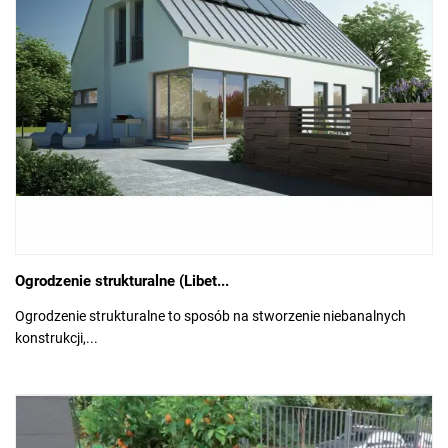
Ogrodzenie strukturalne (Libet...
Ogrodzenie strukturalne to sposób na stworzenie niebanalnych
konstrukcji,...