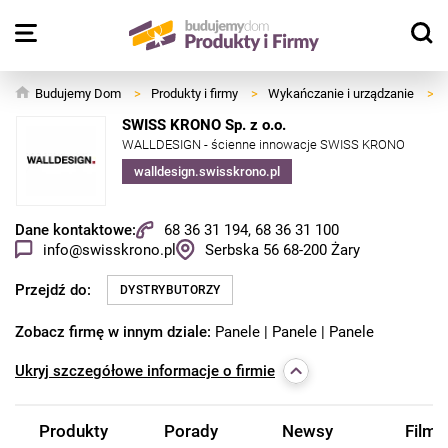
Budujemy Dom
>
Produkty i firmy
>
Wykańczanie i urządzanie
>
SWISS KRONO Sp. z o.o.
WALLDESIGN - ścienne innowacje SWISS KRONO
walldesign.swisskrono.pl
Dane kontaktowe:
68 36 31 194, 68 36 31 100
info@swisskrono.pl
Serbska 56
68-200
Żary
Przejdź do:
DYSTRYBUTORZY
Zobacz firmę w innym dziale:
Panele
Panele
Panele
Ukryj
szczegółowe informacje o firmie
Produkty
Porady
Newsy
Filmy