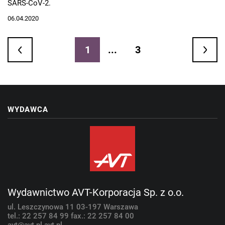
SARS-CoV-2.
06.04.2020
1
...
3
WYDAWCA
Wydawnictwo AVT-Korporacja Sp. z o.o.
ul. Leszczynowa 11
03-197 Warszawa
tel.: 22 257 84 99
fax.: 22 257 84 00