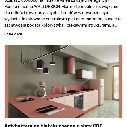
Szukasz sposobu na nadanie wnętrzu szyku i elegancji?
Panele ścienne WALLDESIGN Marmo to idealne rozwiązanie
dla miłośników klasycznych akcentów w nowoczesnym
wydaniu. Inspirowane naturalnym pięknem marmuru, panele te
zachwycają bogatą kolorystyką i ciekawymi strukturami, a
jednocześnie oferują szerokie możliwości zastosowania i
05.04.2024
łatwość montażu.
Antybakteryjne blaty kuchenne z płyty CDF.