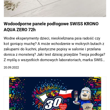
Wodoodporne panele podłogowe SWISS KRONO
AQUA ZERO 72h
Wodne eksperymenty dzieci, nieokiełznana psia radość czy
kot goniący muchę? A może wchodzenie w mokrych butach z
zakupami do kuchni, plastyczne popisy w salonie i przelana
donica z monsterą? Jaki test dzisiaj przejdzie Twoja podłoga?
Z myślą o wszystkich domowych laboratoriach, marka SWISS
KRONO stworzyła sześć kolekcji wodoodpornych paneli AQUA
20.09.2022
ZERO odpornych na kontakt z wodą do 72 godzin!