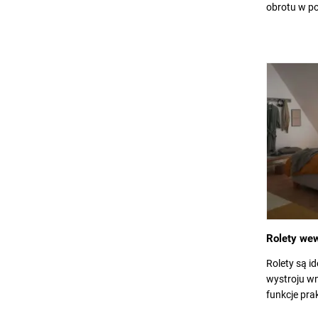
obrotu w p
Rolety we
Rolety są i
wystroju wn
funkcje pra