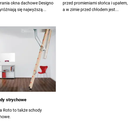
erania okna dachowe Designo
przed promieniami słońca i upałem,
różniają się najwyższą...
a w zimie przed chłodem jest...
dy strychowe
a Roto to także schody
chowe.