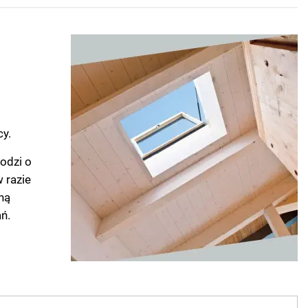
y.
odzi o
 razie
ną
ń.