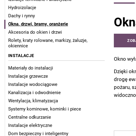
Hydroizolacje
Dachy i rynny
Okn
Okna, drzwi, bramy, oranżerie
Akcesoria do okien i drzwi
Rolety, kraty rolowane, markizy, żaluzje,
ZOB
okiennice
INSTALACJE
Okno wył
Materiały do instalacji
Dzięki ok
Instalacje grzewcze
drogę ew
Instalacje wodociągowe
pożaru, s
Kanalizacja i odwodnienie
widoczno
Wentylacja, klimatyzacja
Systemy kominowe, kominki i piece
Centralne odkurzanie
Instalacje elektryczne
Dom bezpieczny i inteligentny