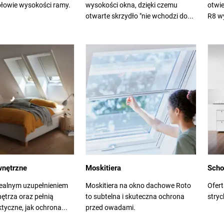
ołowie wysokości ramy.
wysokości okna, dzięki czemu
otwi
otwarte skrzydło "nie wchodzi do...
R8 wy
wnętrzne
Moskitiera
Scho
dealnym uzupełnieniem
Moskitiera na okno dachowe Roto
Ofert
ętrza oraz pełnią
to subtelna i skuteczna ochrona
stry
ktyczne, jak ochrona...
przed owadami.