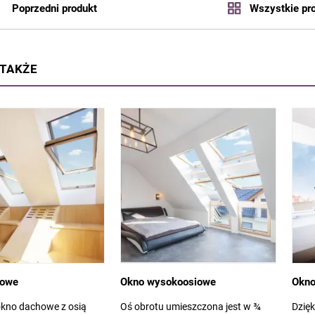
Poprzedni produkt
Wszystkie pr
 TAKŻE
towe
Okno wysokoosiowe
Okno
okno dachowe z osią
Oś obrotu umieszczona jest w ¾
Dzię