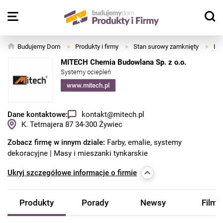
Budujemy Dom
>
Produkty i firmy
>
Stan surowy zamknięty
>
Izo
MITECH Chemia Budowlana Sp. z o.o.
Systemy ociepleń
www.mitech.pl
Dane kontaktowe:
kontakt@mitech.pl
K. Tetmajera 87
34-300
Żywiec
Zobacz firmę w innym dziale:
Farby, emalie, systemy
dekoracyjne
Masy i mieszanki tynkarskie
Ukryj
szczegółowe informacje o firmie
Produkty
Porady
Newsy
Filmy