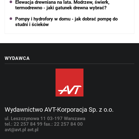
Elewacja drewniana na lata. Modrzew, świerk,
termodrewno - jaki gatunek drewna wybrać?
Pompy i hydrofory w domu - jak dobrać pompę do
studni i ścieków
WYDAWCA
Wydawnictwo AVT-Korporacja Sp. z o.o.
ul. Leszczynowa 11
03-197 Warszawa
tel.: 22 257 84 99
fax.: 22 257 84 00
avt@avt.pl
avt.pl