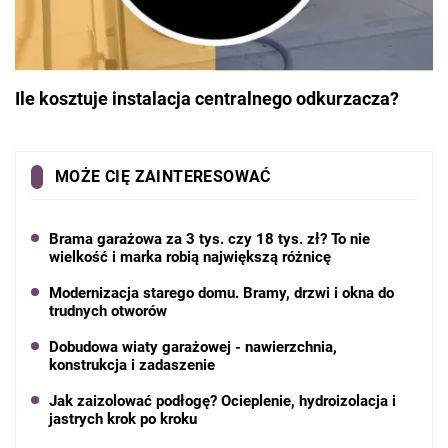
Ile kosztuje instalacja centralnego odkurzacza?
MOŻE CIĘ ZAINTERESOWAĆ
Brama garażowa za 3 tys. czy 18 tys. zł? To nie
wielkość i marka robią największą różnicę
Modernizacja starego domu. Bramy, drzwi i okna do
trudnych otworów
Dobudowa wiaty garażowej - nawierzchnia,
konstrukcja i zadaszenie
Jak zaizolować podłogę? Ocieplenie, hydroizolacja i
jastrych krok po kroku