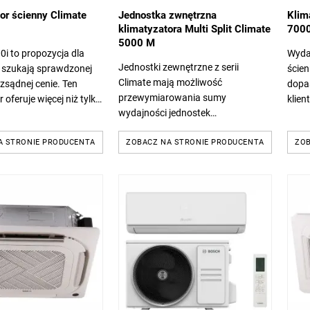
or ścienny Climate
Jednostka zwnętrzna
Klim
klimatyzatora Multi Split Climate
7000
5000 M
0i to propozycja dla
Wydaj
Jednostki zewnętrzne z serii
y szukają sprawdzonej
ścien
Climate mają możliwość
ozsądnej cenie. Ten
dopa
przewymiarowania sumy
 oferuje więcej niż tylko
klien
wydajności jednostek
- to połączenie
Clima
wewnętrznych do 130%. Dostępne
i energetycznej,...
pięci
A STRONIE PRODUCENTA
7 mocy: od 4,1 kW do 12,5 kW.
ZOBACZ NA STRONIE PRODUCENTA
ZOB
wersj
Klasa energetyczna A++ dla
chłodzenia i...