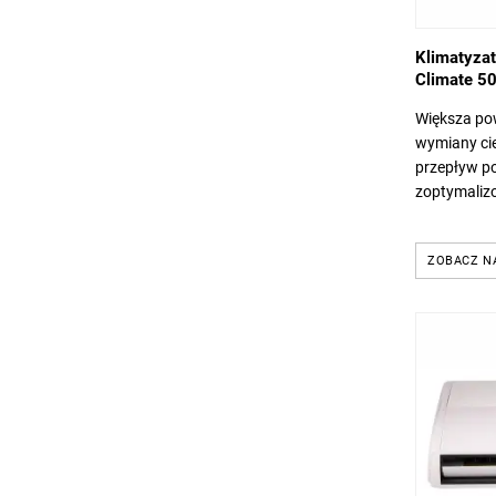
Klimatyza
Climate 5
Większa po
wymiany cie
przepływ po
zoptymaliz
Dostępne 6 
kW. Klasa e
ZOBACZ N
chłodzenia i