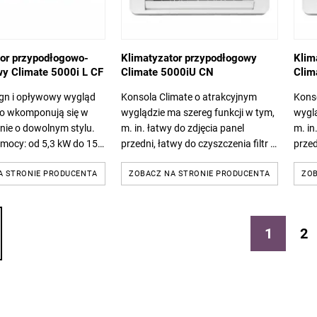
tor przypodłogowo-
Klimatyzator przypodłogowy
Klim
y Climate 5000i L CF
Climate 5000iU CN
Clim
gn i opływowy wygląd
Konsola Climate o atrakcyjnym
Kons
o wkomponują się w
wyglądzie ma szereg funkcji w tym,
wyglą
nie o dowolnym stylu.
m. in. łatwy do zdjęcia panel
m. in
mocy: od 5,3 kW do 15,8
przedni, łatwy do czyszczenia filtr i
przed
nergetyczna A++ dla
podwójne wyloty powietrza, aby
podw
i A+ dla ogrzewania....
A STRONIE PRODUCENTA
zadowolić klientów i zapewnić...
ZOBACZ NA STRONIE PRODUCENTA
zadow
ZOB
1
2