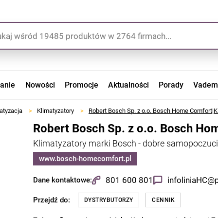
zanie
Nowości
Promocje
Aktualności
Porady
Vadem
atyzacja
>
Klimatyzatory
>
Robert Bosch Sp. z o.o. Bosch Home Comfort|K
Robert Bosch Sp. z o.o. Bosch Ho
Klimatyzatory marki Bosch - dobre samopoczuci
www.bosch-homecomfort.pl
801 600 801
infoliniaHC@
Dane kontaktowe:
Przejdź do:
DYSTRYBUTORZY
CENNIK