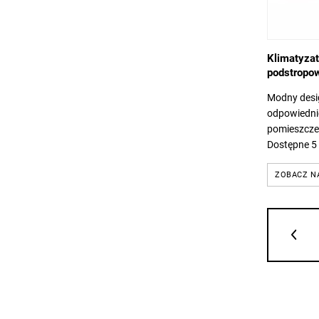
Klimatyza
podstropow
Modny desi
odpowiedni
pomieszcze
Dostępne 5 
kW. Klasa e
chłodzenia 
ZOBACZ N