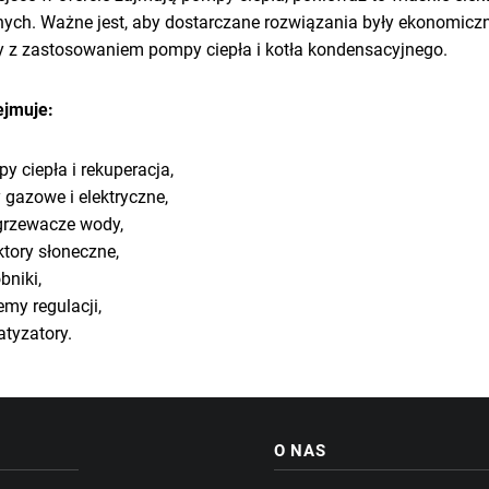
nych. Ważne jest, aby dostarczane rozwiązania były ekonomicz
 z zastosowaniem pompy ciepła i kotła kondensacyjnego.
ejmuje:
y ciepła i rekuperacja,
y gazowe i elektryczne,
rzewacze wody,
ktory słoneczne,
bniki,
emy regulacji,
atyzatory.
O NAS