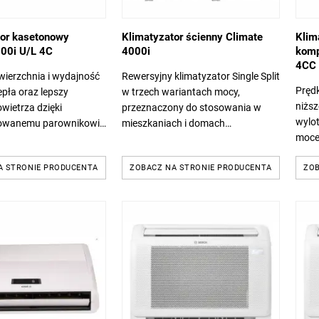
tor kasetonowy
Klimatyzator ścienny Climate
Klim
000i U/L 4C
4000i
komp
4CC
wierzchnia i wydajność
Rewersyjny klimatyzator Single Split
Prędk
pła oraz lepszy
w trzech wariantach mocy,
niższ
wietrza dzięki
przeznaczony do stosowania w
wylot
owanemu parownikowi.
mieszkaniach i domach
moce:
mocy: od 7 kW do 15,3
jednorodzinnych. Climate 4000i
energ
nergetyczna A++ dla
chłodzi pomieszczenia, ale
A STRONIE PRODUCENTA
ZOBACZ NA STRONIE PRODUCENTA
A+ d
ZOB
...
sprawdzi się także jako...