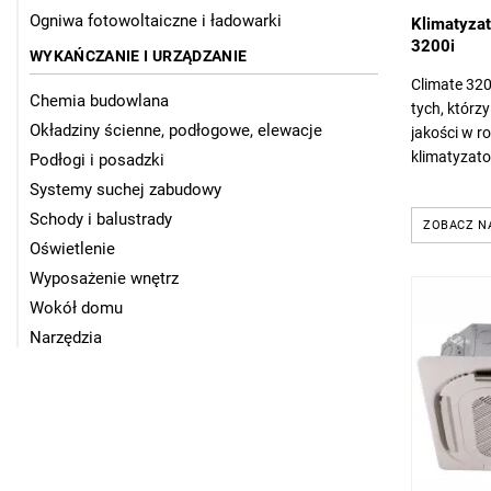
Ogniwa fotowoltaiczne i ładowarki
Klimatyzat
3200i
WYKAŃCZANIE I URZĄDZANIE
Climate 320
Chemia budowlana
tych, którz
Okładziny ścienne, podłogowe, elewacje
jakości w r
klimatyzator
Podłogi i posadzki
chłodzenie 
Systemy suchej zabudowy
efektywnośc
Schody i balustrady
ZOBACZ N
Oświetlenie
Wyposażenie wnętrz
Wokół domu
Narzędzia