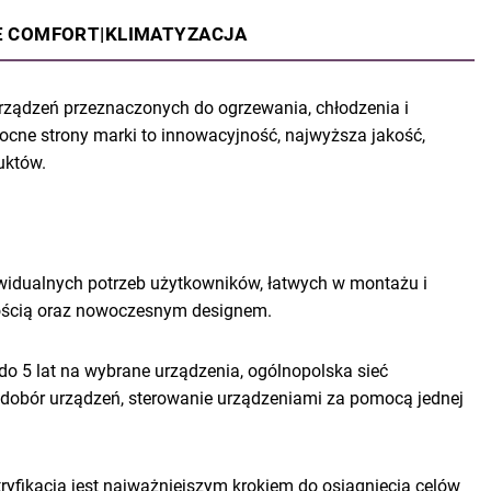
ME COMFORT|KLIMATYZACJA
ządzeń przeznaczonych do ogrzewania, chłodzenia i
ocne strony marki to innowacyjność, najwyższa jakość,
uktów.
idualnych potrzeb użytkowników, łatwych w montażu i
akością oraz nowoczesnym designem.
do 5 lat na wybrane urządzenia, ogólnopolska sieć
y dobór urządzeń, sterowanie urządzeniami za pomocą jednej
tryfikacja jest najważniejszym krokiem do osiągnięcia celów