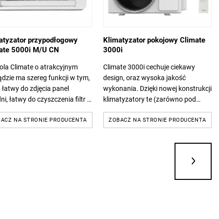
atyzator przypodłogowy
Klimatyzator pokojowy Climate
ate 5000i M/U CN
3000i
ola Climate o atrakcyjnym
Climate 3000i cechuje ciekawy
dzie ma szereg funkcji w tym,
design, oraz wysoka jakość
. łatwy do zdjęcia panel
wykonania. Dzięki nowej konstrukcji
ni, łatwy do czyszczenia filtr i
klimatyzatory te (zarówno pod
ójne wyloty powietrza, aby
kątem jednostki wewnętrznej jak i
olić klientów i zapewnić...
ACZ NA STRONIE PRODUCENTA
zewnętrznej) całkowicie różnią się
ZOBACZ NA STRONIE PRODUCENTA
od...