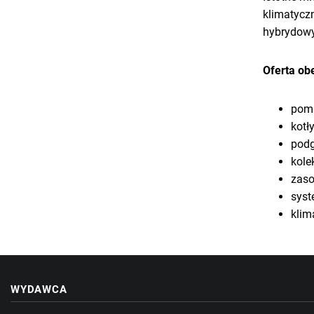
klimatycz
hybrydowy
Oferta ob
pomp
kotł
podg
kole
zaso
syst
klim
WYDAWCA