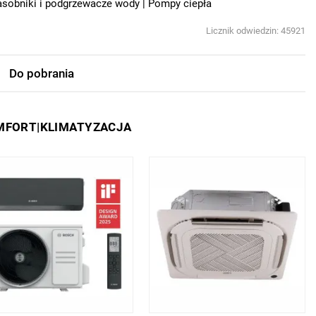
asobniki i podgrzewacze wody
Pompy ciepła
Licznik odwiedzin: 45921
Do pobrania
OMFORT|KLIMATYZACJA