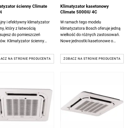
atyzator ścienny Climate
Klimatyzator kasetonowy
i
Climate 5000iU 4C
ny i efektywny klimatyzator
W ramach tego modelu
ny, który z łatwością
klimatyzatora Bosch oferuje jedną
sujesz do pomieszczeń
wielkość do różnych zastosowań.
tów. Klimatyzator ścienny
Nowe jednostki kasetonowe o
te 7000i jest dostępny w
wymiarach obudowy 95 x 95 cm są
u wariantach mocy i trzech
wyposażone w liczne funkcje
ACZ NA STRONIE PRODUCENTA
ZOBACZ NA STRONIE PRODUCENTA
ach...
zapewniające komfort...