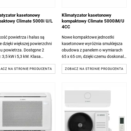
atyzator kasetonowy
Klimatyzator kasetonowy
aktowy Climate 5000i U/L
kompaktowy Climate 5000iM/U
4CC
ość powietrza i hałas są
Nowe kompaktowe jednostki
e dzięki większej powierzchni
kasetonowe wyróżnia smuklejsza
u powietrza. Dostępne 2
obudowa z panelem o wymiarach
 3,5 kW i 5,3 kW. Klasa
65 x 65 cm, dzięki czemu doskonale
etyczna A++ dla chłodzenia i
pasują one do standardowych
la ogrzewania. Kompaktowy...
ACZ NA STRONIE PRODUCENTA
sufitów podwieszanych. Dostępne
ZOBACZ NA STRONIE PRODUCENTA
4 moce: 2,1...