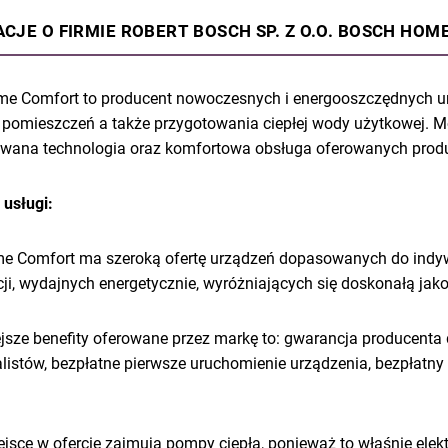
CJE O FIRMIE ROBERT BOSCH SP. Z O.O. BOSCH HO
e Comfort to producent nowoczesnych i energooszczędnych ur
i pomieszczeń a także przygotowania ciepłej wody użytkowej. M
ana technologia oraz komfortowa obsługa oferowanych prod
 usługi:
 Comfort ma szeroką ofertę urządzeń dopasowanych do indyw
cji, wydajnych energetycznie, wyróżniających się doskonałą j
jsze benefity oferowane przez markę to: gwarancja producenta 
alistów, bezpłatne pierwsze uruchomienie urządzenia, bezpłatn
ejsce w ofercie zajmują pompy ciepła, ponieważ to właśnie elek