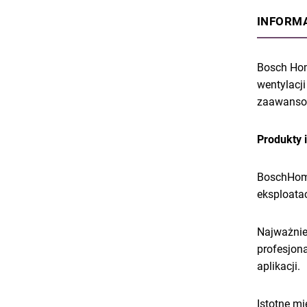
INFORMA
Bosch Hom
wentylacj
zaawansow
Produkty i
BoschHome
eksploata
Najważnie
profesjon
aplikacji.
Istotne mi