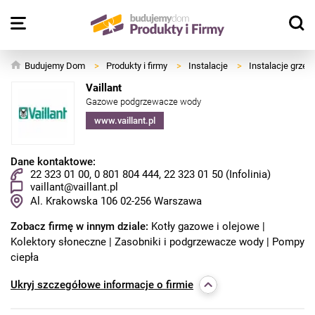
Budujemy Dom
>
Produkty i firmy
>
Instalacje
>
Instalacje grze
Vaillant
Gazowe podgrzewacze wody
www.vaillant.pl
Dane kontaktowe:
22 323 01 00, 0 801 804 444, 22 323 01 50 (Infolinia)
vaillant@vaillant.pl
Al. Krakowska 106
02-256
Warszawa
Zobacz firmę w innym dziale:
Kotły gazowe i olejowe
Kolektory słoneczne
Zasobniki i podgrzewacze wody
Pompy
ciepła
Ukryj
szczegółowe informacje o firmie