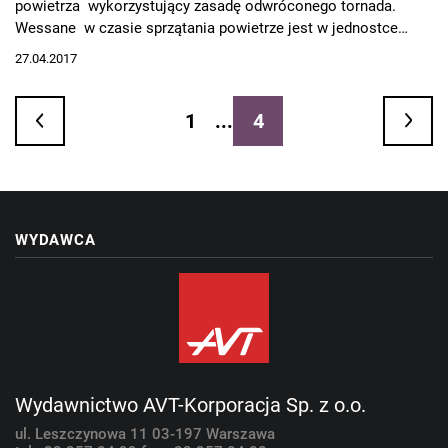
powietrza wykorzystujący zasadę odwróconego tornada.
Wessane w czasie sprzątania powietrze jest w jednostce
centralnej wprowadzane w ruch wirowy i kierowane ku dołowi.
27.04.2017
1
...
4
WYDAWCA
Wydawnictwo AVT-Korporacja Sp. z o.o.
ul. Leszczynowa 11
03-197 Warszawa