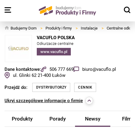
Budujemy Dom
>
Produkty i firmy
>
Instalacje
>
Centralne odkur
VACUFLO POLSKA
Odkurzacze centralne
www.vacuflo.pl
Dane kontaktowe:
506 777 669
biuro@vacuflo.pl
ul. Glinki 62
21-400
Łuków
Przejdź do:
DYSTRYBUTORZY
CENNIK
Ukryj
szczegółowe informacje o firmie
Produkty
Porady
Newsy
Filmy