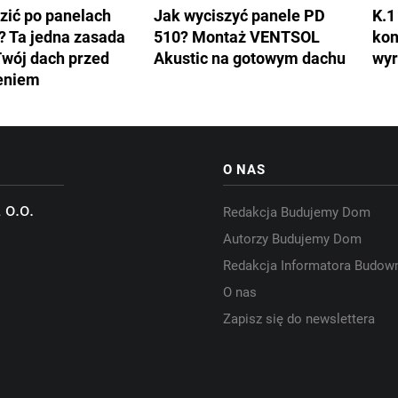
zić po panelach
Jak wyciszyć panele PD
K.1
? Ta jedna zasada
510? Montaż VENTSOL
kon
Twój dach przed
Akustic na gotowym dachu
wyr
eniem
O NAS
 o.o.
Redakcja Budujemy Dom
Autorzy Budujemy Dom
Redakcja Informatora Budow
O nas
Zapisz się do newslettera