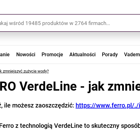
zanie
Nowości
Promocje
Aktualności
Porady
Vadem
k zmniejszyć zużycie wody?
RO VerdeLine - jak zmni
, ile możesz zaoszczędzić:
https://www.ferro.pl/.
 Ferro z technologią VerdeLine to skuteczny sposó