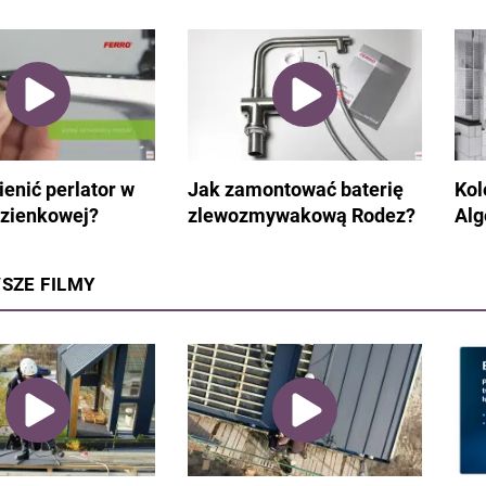
enić perlator w
Jak zamontować baterię
Kol
łazienkowej?
zlewozmywakową Rodez?
Alg
SZE FILMY