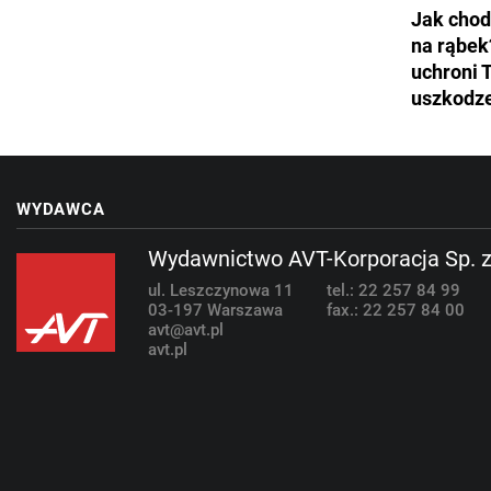
Jak chod
na rąbek
uchroni 
uszkodz
WYDAWCA
Wydawnictwo AVT-Korporacja Sp. z
ul. Leszczynowa 11
tel.: 22 257 84 99
03-197 Warszawa
fax.: 22 257 84 00
avt@avt.pl
avt.pl