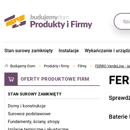
Stan surowy zamknięty
Instalacje
Wykańczanie i urząd
Budujemy Dom
>
Produkty i firmy
>
Filmy
>
FERRO VerdeLine - ja
FER
OFERTY PRODUKTOWE FIRM
STAN SUROWY ZAMKNIĘTY
Sprawdź
Domy i konstrukcje
Surowce podstawowe
Baterie
Fundamenty, ściany, stropy
Izolacje termiczne i akustyczne