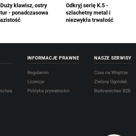
 Duży klawisz, ostry
Odkryj serię K.5 -
tur - ponadczasowa
szlachetny metal i
azistość
niezwykła trwałość
INFORMACJE PRAWNE
NASZE SERWISY
Regulamin
Czas na Wnętrze
Licencje
Zielony Ogródek
nictwa
Polityka prywatności
Budownictwo B2B