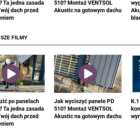
? Ta jedna zasada
510? Montaż VENTSOL
wyg
Twój dach przed
Akustic na gotowym dachu
Aku
eniem
bla
SZE FILMY
zić po panelach
Jak wyciszyć panele PD
K.1
? Ta jedna zasada
510? Montaż VENTSOL
kon
Twój dach przed
Akustic na gotowym dachu
wyr
eniem