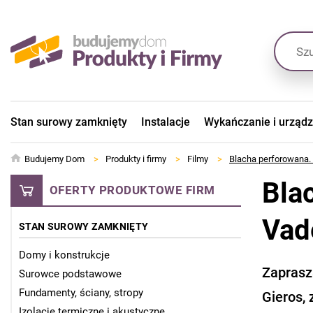
Stan surowy zamknięty
Instalacje
Wykańczanie i urząd
Budujemy Dom
>
Produkty i firmy
>
Filmy
>
Blacha perforowana.
Bla
OFERTY PRODUKTOWE FIRM
Vad
STAN SUROWY ZAMKNIĘTY
Domy i konstrukcje
Zaprasz
Surowce podstawowe
Fundamenty, ściany, stropy
Gieros,
Izolacje termiczne i akustyczne