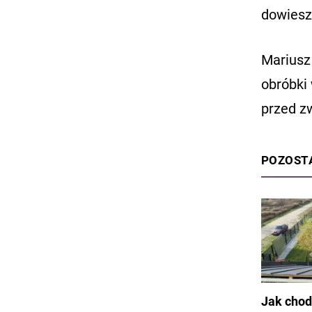
dowiesz 
Mariusz
obróbki
przed zw
POZOST
Jak chod