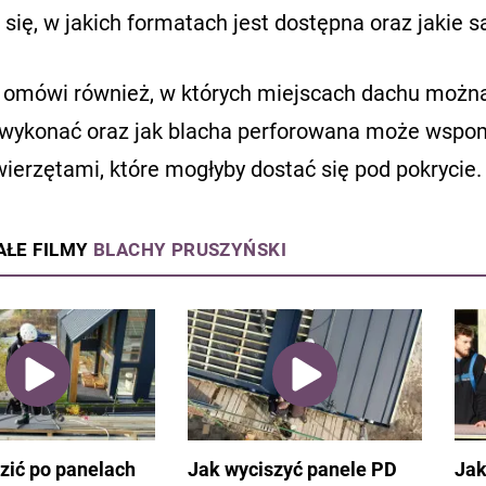
się, w jakich formatach jest dostępna oraz jakie s
 omówi również, w których miejscach dachu można
 wykonać oraz jak blacha perforowana może wspom
ierzętami, które mogłyby dostać się pod pokrycie.
AŁE FILMY
BLACHY PRUSZYŃSKI
zić po panelach
Jak wyciszyć panele PD
Jak