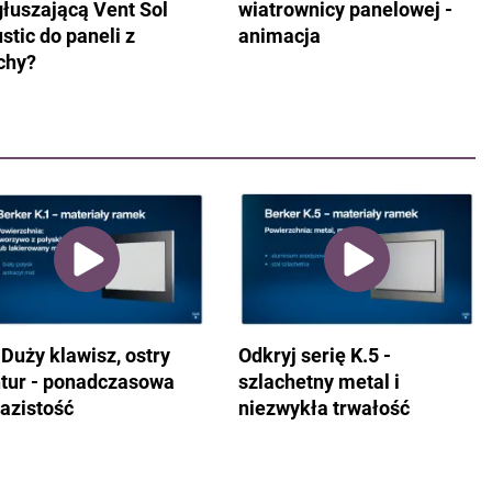
łuszającą Vent Sol
wiatrownicy panelowej -
stic do paneli z
animacja
chy?
 Duży klawisz, ostry
Odkryj serię K.5 -
tur - ponadczasowa
szlachetny metal i
azistość
niezwykła trwałość