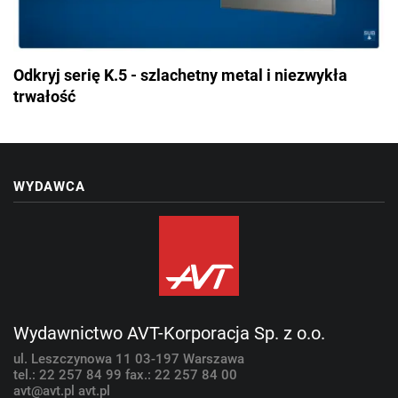
Odkryj serię K.5 - szlachetny metal i niezwykła
trwałość
WYDAWCA
Wydawnictwo AVT-Korporacja Sp. z o.o.
ul. Leszczynowa 11
03-197 Warszawa
tel.: 22 257 84 99
fax.: 22 257 84 00
avt@avt.pl
avt.pl