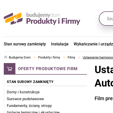
Stan surowy zamknięty
Instalacje
Wykańczanie i urząd
Budujemy Dom
>
Produkty i firmy
>
Filmy
>
Ustawienie harmono
Ust
OFERTY PRODUKTOWE FIRM
Aut
STAN SUROWY ZAMKNIĘTY
Domy i konstrukcje
Film pr
Surowce podstawowe
Fundamenty, ściany, stropy
Izolacje termiczne i akustyczne