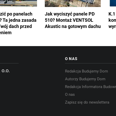
zić po panelach
Jak wyciszyć panele PD
K.1
? Ta jedna zasada
510? Montaż VENTSOL
kon
Twój dach przed
Akustic na gotowym dachu
wyr
eniem
O NAS
 o.o.
Redakcja Budujemy Dom
Autorzy Budujemy Dom
Redakcja Informatora Budow
O nas
Zapisz się do newslettera