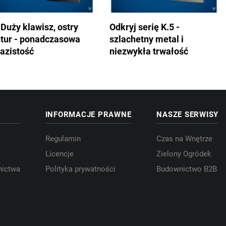
 Duży klawisz, ostry
Odkryj serię K.5 -
tur - ponadczasowa
szlachetny metal i
azistość
niezwykła trwałość
INFORMACJE PRAWNE
NASZE SERWISY
Regulamin
Czas na Wnętrze
Licencje
Zielony Ogródek
nictwa
Polityka prywatności
Budownictwo B2B