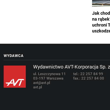
Jak chod
na rąbek
uchroni 
uszkodz
WYDAWCA
Wydawnictwo AVT-Korporacja Sp. z
ul. Leszczynowa 11
tel.: 22 257 84 99
03-197 Warszawa
fax.: 22 257 84 00
avt@avt.pl
avt.pl