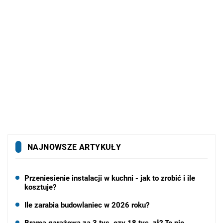
NAJNOWSZE ARTYKUŁY
Przeniesienie instalacji w kuchni - jak to zrobić i ile
kosztuje?
Ile zarabia budowlaniec w 2026 roku?
Brama garażowa za 3 tys. czy 18 tys. zł? To nie