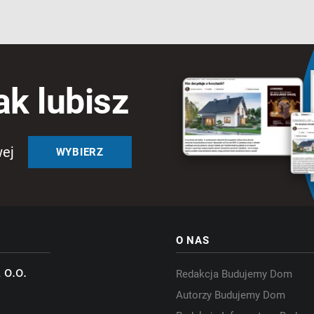
ak lubisz
wej
WYBIERZ
O NAS
 o.o.
Redakcja Budujemy Dom
Autorzy Budujemy Dom