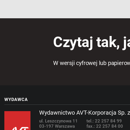
Czytaj tak, j
W wersji cyfrowej lub papiero
WYDAWCA
Wydawnictwo AVT-Korporacja Sp. z
ul. Leszczynowa 11
tel.: 22 257 84 99
03-197 Warszawa
fax.: 22 257 84 00