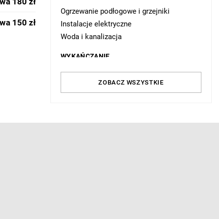
wa 180 zł
Ogrzewanie podłogowe i grzejniki
wa 150 zł
Instalacje elektryczne
Woda i kanalizacja
WYKAŃCZANIE
Ściany wewnętrzne
ZOBACZ WSZYSTKIE
Podłogi i posadzki
Schody
WYSTRÓJ WNĘTRZ
Łazienka