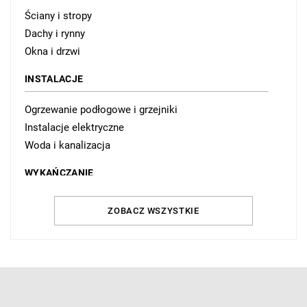
Ściany i stropy
Dachy i rynny
Okna i drzwi
INSTALACJE
Ogrzewanie podłogowe i grzejniki
Instalacje elektryczne
Woda i kanalizacja
WYKAŃCZANIE
Ściany wewnętrzne
ZOBACZ WSZYSTKIE
Podłogi i posadzki
Schody
WYSTRÓJ WNĘTRZ
Łazienka