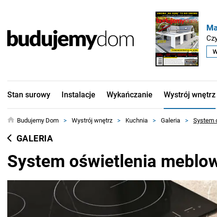
Ma
Czy
W
Stan surowy
Instalacje
Wykańczanie
Wystrój wnętrz
Budujemy Dom
>
Wystrój wnętrz
>
Kuchnia
>
Galeria
>
System o
GALERIA
System oświetlenia meblow