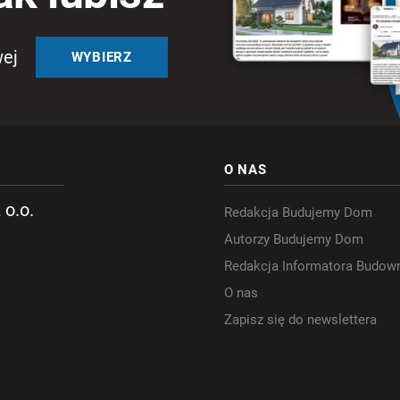
wej
WYBIERZ
O NAS
 o.o.
Redakcja Budujemy Dom
Autorzy Budujemy Dom
Redakcja Informatora Budow
O nas
Zapisz się do newslettera