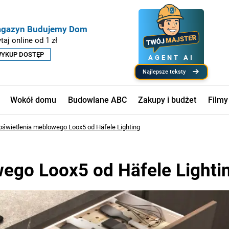
gazyn Budujemy Dom
taj online od 1 zł
YKUP DOSTĘP
AGENT AI
najlepsze teksty
Wokół domu
Budowlane ABC
Zakupy i budżet
Filmy
świetlenia meblowego Loox5 od Häfele Lighting
ego Loox5 od Häfele Lighti