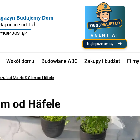
gazyn Budujemy Dom
taj online od 1 zł
YKUP DOSTĘP
AGENT AI
najlepsze teksty
Wokół domu
Budowlane ABC
Zakupy i budżet
Filmy
zuflad Matrix S Slim od Häfele
im od Häfele