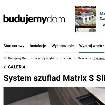
Ma
Czy
W
Stan surowy
Instalacje
Wykańczanie
Wystrój wnętrz
Budujemy Dom
>
Wystrój wnętrz
>
Kuchnia
>
Galeria
>
System s
GALERIA
System szuflad Matrix S Sl