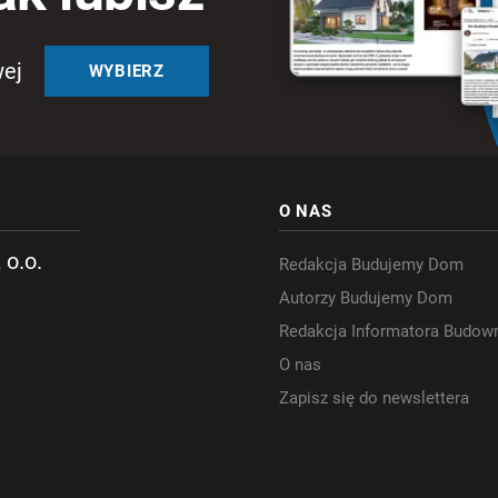
wej
WYBIERZ
O NAS
 o.o.
Redakcja Budujemy Dom
Autorzy Budujemy Dom
Redakcja Informatora Budow
O nas
Zapisz się do newslettera