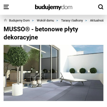
Budujemy Dom
>
Wokół domu
>
Tarasy i balkony
>
Aktualności
MUSSO® - betonowe płyty
dekoracyjne