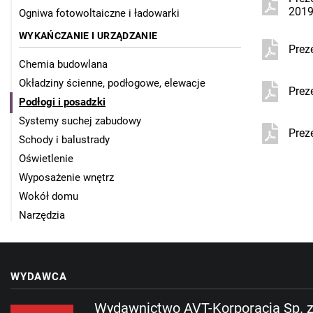
201
Ogniwa fotowoltaiczne i ładowarki
WYKAŃCZANIE I URZĄDZANIE
Prez
Chemia budowlana
Okładziny ścienne, podłogowe, elewacje
Prez
Podłogi i posadzki
Systemy suchej zabudowy
Prez
Schody i balustrady
Oświetlenie
Wyposażenie wnętrz
Wokół domu
Narzędzia
WYDAWCA
Wydawnictwo AVT-Korporacja Sp. z