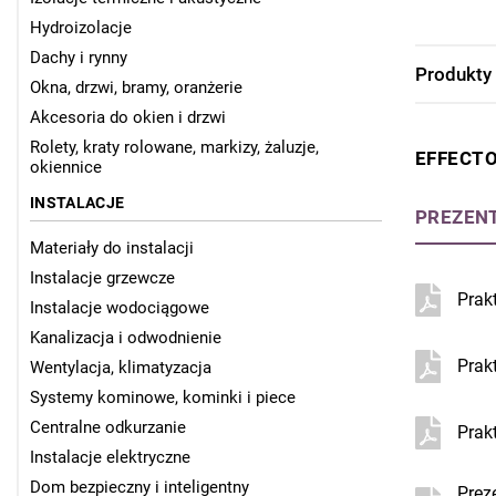
Hydroizolacje
Dachy i rynny
Produkty
Okna, drzwi, bramy, oranżerie
Akcesoria do okien i drzwi
Rolety, kraty rolowane, markizy, żaluzje,
EFFECTO
okiennice
INSTALACJE
PREZEN
Materiały do instalacji
Instalacje grzewcze
Prak
Instalacje wodociągowe
Kanalizacja i odwodnienie
Prak
Wentylacja, klimatyzacja
Systemy kominowe, kominki i piece
Centralne odkurzanie
Prak
Instalacje elektryczne
Dom bezpieczny i inteligentny
Prez