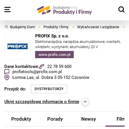
Budujemy Dom
>
Produkty i firmy
>
Wykańczanie i urządzanie
>
PROFIX Sp. z o.o.
Elektronarzędzia, narzędzia akumulatorowe, wiertarki,
wkrętarki, wyrzynarki, akumulatory 20 V
www.profix.com.pl
Dane kontaktowe:
22 78 59 600
profixtools@profix.com.pl
Łomna Las, ul. Dobra 3
05-152
Czosnów
Przejdź do:
DYSTRYBUTORZY
Ukryj
szczegółowe informacje o firmie
Produkty
Porady
Newsy
Filmy