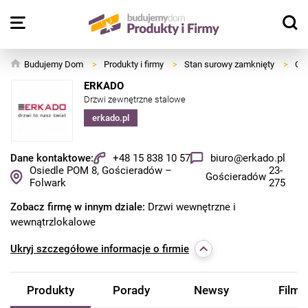
Budujemy Dom
>
Produkty i firmy
>
Stan surowy zamknięty
>
Okn
ERKADO
Drzwi zewnętrzne stalowe
erkado.pl
Dane kontaktowe:
+48 15 838 10 57
biuro@erkado.pl
Osiedle POM 8, Gościeradów –
23-
Gościeradów
Folwark
275
Zobacz firmę w innym dziale:
Drzwi wewnętrzne i
wewnątrzlokalowe
Ukryj
szczegółowe informacje o firmie
Produkty
Porady
Newsy
Filmy