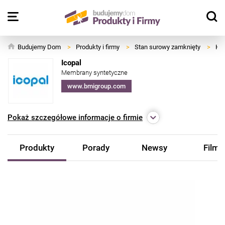
Budujemy Dom
>
Produkty i firmy
>
Stan surowy zamknięty
>
Hyd
Icopal
Membrany syntetyczne
www.bmigroup.com
Pokaż
szczegółowe informacje o firmie
Produkty
Porady
Newsy
Filmy