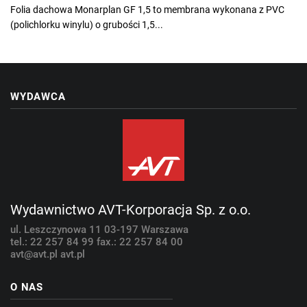
Folia dachowa Monarplan GF 1,5 to membrana wykonana z PVC
(polichlorku winylu) o grubości 1,5...
WYDAWCA
Wydawnictwo AVT-Korporacja Sp. z o.o.
ul. Leszczynowa 11
03-197 Warszawa
tel.: 22 257 84 99
fax.: 22 257 84 00
avt@avt.pl
avt.pl
O NAS