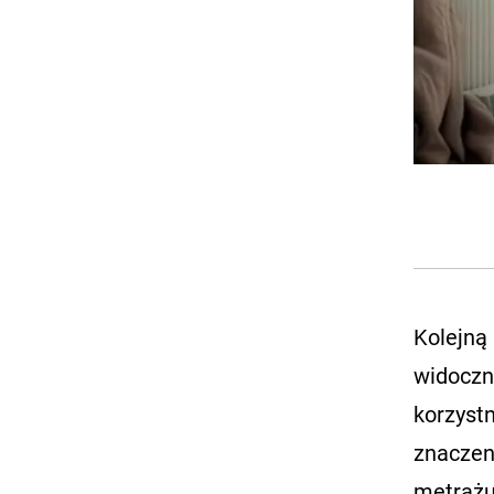
Kolejną 
widoczny
korzyst
znaczen
metrażu