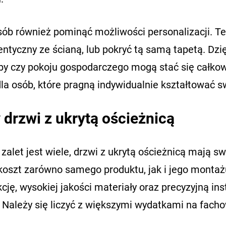
sób również pominąć możliwości personalizacji. 
dentyczny ze ścianą, lub pokryć tą samą tapetą. Dzi
by czy pokoju gospodarczego mogą stać się całkow
la osób, które pragną indywidualnie kształtować s
drzwi z ukrytą ościeżnicą
 zalet jest wiele, drzwi z ukrytą ościeżnicą mają
koszt zarówno samego produktu, jak i jego mont
cję, wysokiej jakości materiały oraz precyzyjną ins
 Należy się liczyć z większymi wydatkami na fachow