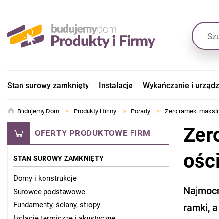
Stan surowy zamknięty
Instalacje
Wykańczanie i urząd
Budujemy Dom
>
Produkty i firmy
>
Porady
>
Zero ramek, maksim
Zer
OFERTY PRODUKTOWE FIRM
ośc
STAN SUROWY ZAMKNIĘTY
Domy i konstrukcje
Najmocni
Surowce podstawowe
Fundamenty, ściany, stropy
ramki, a
Izolacje termiczne i akustyczne