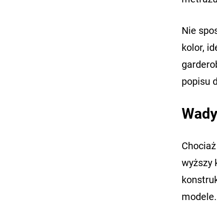
Nie spo
kolor, i
gardero
popisu d
Wady 
Chociaż
wyższy 
konstruk
modele.