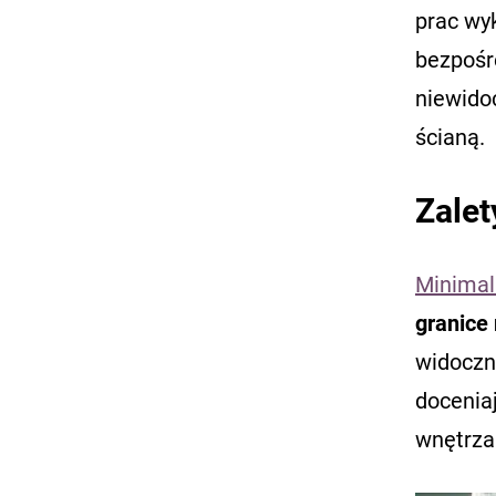
prac wy
bezpośr
niewidoc
ścianą.
Zalet
Minimal
granice 
widoczn
docenia
wnętrza