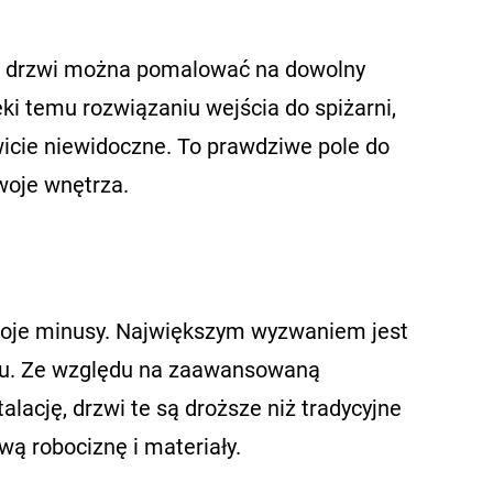
Te drzwi można pomalować na dowolny
ęki temu rozwiązaniu wejścia do spiżarni,
icie niewidoczne. To prawdziwe pole do
woje wnętrza.
 swoje minusy. Największym wyzwaniem jest
ażu. Ze względu na zaawansowaną
talację, drzwi te są droższe niż tradycyjne
ą robociznę i materiały.