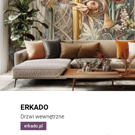
ERKADO
Drzwi wewnętrzne
erkado.pl