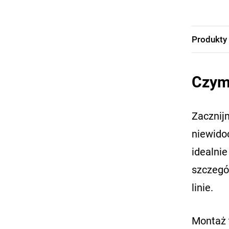
Produkty
Czym 
Zacznijm
niewido
idealnie
szczegó
linie.
Montaż 