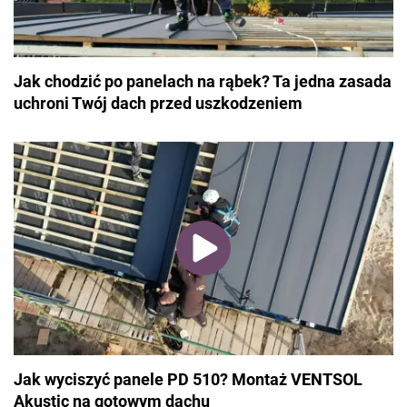
Jak chodzić po panelach na rąbek? Ta jedna zasada
uchroni Twój dach przed uszkodzeniem
Jak wyciszyć panele PD 510? Montaż VENTSOL
Akustic na gotowym dachu