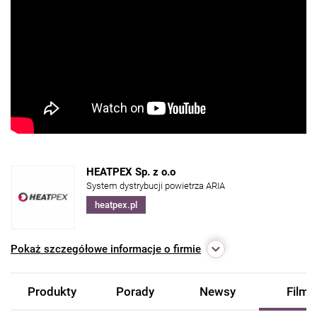
HEATPEX Sp. z o.o
System dystrybucji powietrza ARIA
heatpex.pl
Pokaż
szczegółowe informacje o firmie
Produkty
Porady
Newsy
Filmy