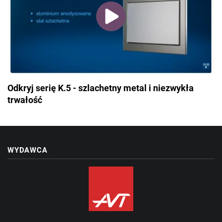
Odkryj serię K.5 - szlachetny metal i niezwykła
trwałość
WYDAWCA