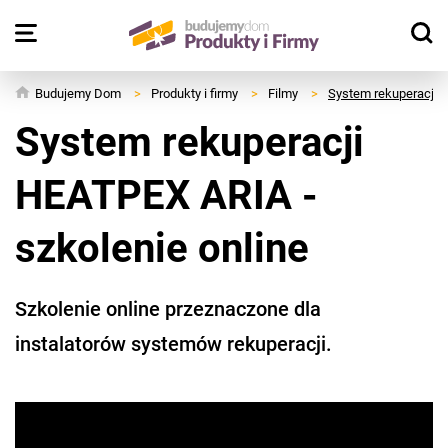
Budujemy Dom
>
Produkty i firmy
>
Filmy
>
System rekuperacji H
System rekuperacji
HEATPEX ARIA -
szkolenie online
Szkolenie online przeznaczone dla
instalatorów systemów rekuperacji.