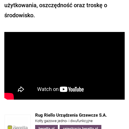
użytkowania, oszczędność oraz troskę o
środowisko.
Rug Riello Urządzenia Grzewcze S.A.
Kotły gazowe jedno- i dwufunkcyjne
beretta.pl
rejestracja.beretta.pl