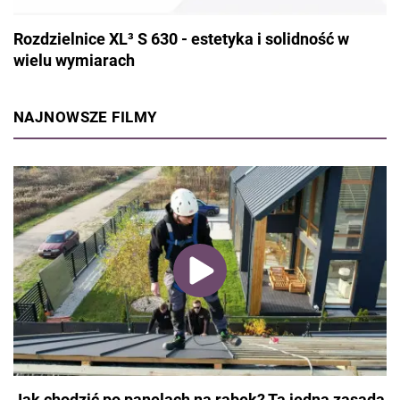
Rozdzielnice XL³ S 630 - estetyka i solidność w
wielu wymiarach
NAJNOWSZE FILMY
Jak chodzić po panelach na rąbek? Ta jedna zasada