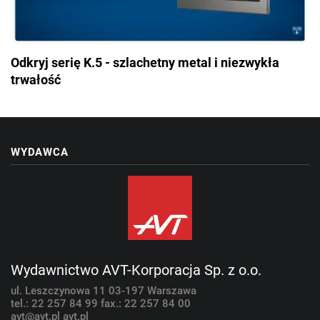
Odkryj serię K.5 - szlachetny metal i niezwykła
trwałość
WYDAWCA
Wydawnictwo AVT-Korporacja Sp. z o.o.
ul. Leszczynowa 11
03-197 Warszawa
tel.: 22 257 84 99
fax.: 22 257 84 00
avt@avt.pl
avt.pl