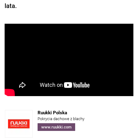
lata.
Ruukki Polska
Pokrycia dachowe z blachy
www.ruukki.com