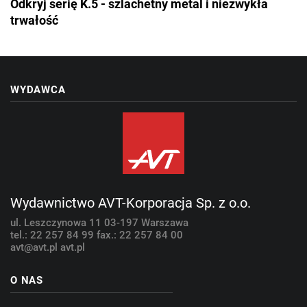
Odkryj serię K.5 - szlachetny metal i niezwykła
trwałość
WYDAWCA
Wydawnictwo AVT-Korporacja Sp. z o.o.
ul. Leszczynowa 11
03-197 Warszawa
tel.: 22 257 84 99
fax.: 22 257 84 00
avt@avt.pl
avt.pl
O NAS