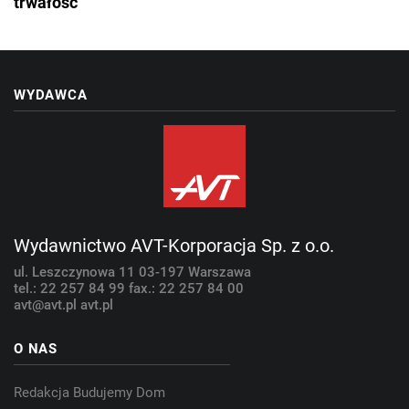
trwałość
WYDAWCA
Wydawnictwo AVT-Korporacja Sp. z o.o.
ul. Leszczynowa 11
03-197 Warszawa
tel.: 22 257 84 99
fax.: 22 257 84 00
avt@avt.pl
avt.pl
O NAS
Redakcja Budujemy Dom