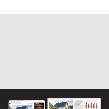
Kominki i kominy
Instalacje elektryczne
Dom bezpieczny i inteligentny
Woda i kanalizacja
Wentylacja i klimatyzacja
WYKAŃCZANIE
Ściany wewnętrzne
Podłogi i posadzki
Wyposażenie wnętrz
Schody
Chemia budowlana
WYSTRÓJ WNĘTRZ
Kuchnia
Łazienka