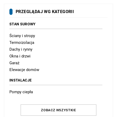
PRZEGLĄDAJ WG KATEGORII
STAN SUROWY
Ściany i stropy
Termoizolacja
Dachy i rynny
Okna i drzwi
Garaż
Elewacje domów
INSTALACJE
Pompy ciepła
Fotowoltaika i kolektory słoneczne
Ogrzewanie podłogowe i grzejniki
ZOBACZ WSZYSTKIE
Kotły i podgrzewacze